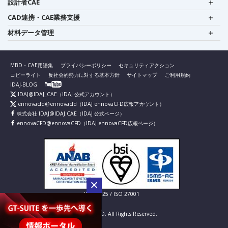
設計者CAE
CAD連携・CAE業務支援
材料データ管理
MBD・CAE用語集
プライバシーポリシー
セキュリティアクション
コピーライト
反社会的勢力に対する基本方針
サイトマップ
ご利用規約
IDAJ-BLOG
IDAJ@IDAJ_CAE
（IDAJ 公式アカウント）
ennovacfd@ennovacfd
（IDAJ ennovaCFD広報アカウント）
株式会社 IDAJ@IDAJ.CAE
（IDAJ 公式ページ）
ennovaCFD@ennovaCFD
（IDAJ ennovaCFD広報ページ）
IS 826725 / ISO 27001
© IDAJ Co., LTD. All Rights Reserved.