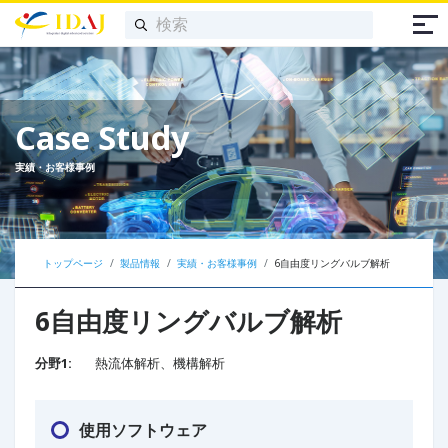
Case Study
実績・お客様事例
トップページ
製品情報
実績・お客様事例
6自由度リングバルブ解析
6自由度リングバルブ解析
分野1:
熱流体解析、機構解析
使用ソフトウェア