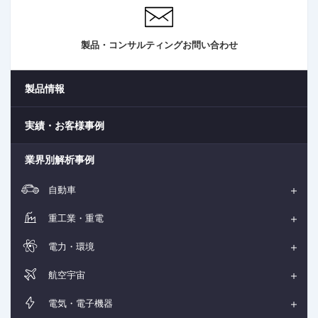
e
e
t
M
F
t
u
u
i
t
l
m
e
l
製品・コンサルティングお問い合わせ
e
s
c
r
e
製品情報
e
n
実績・お客様事例
業界別解析事例
自動車
重工業・重電
電力・環境
航空宇宙
電気・電子機器