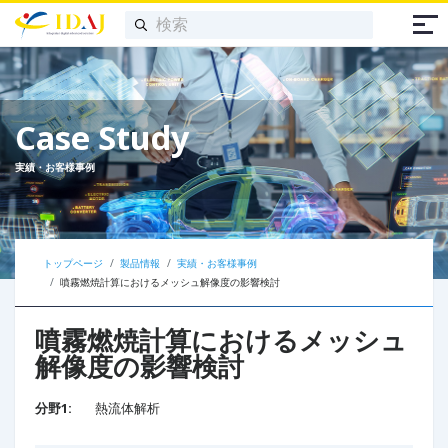
Case Study
実績・お客様事例
トップページ
製品情報
実績・お客様事例
噴霧燃焼計算におけるメッシュ解像度の影響検討
噴霧燃焼計算におけるメッシュ
解像度の影響検討
分野1:
熱流体解析