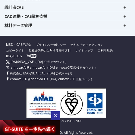
設計者CAE
CAD連携・CAE業務支援
材料データ管理
MBD・CAE用語集
プライバシーポリシー
セキュリティアクション
コピーライト
反社会的勢力に対する基本方針
サイトマップ
ご利用規約
IDAJ-BLOG
IDAJ@IDAJ_CAE
（IDAJ 公式アカウント）
ennovacfd@ennovacfd
（IDAJ ennovaCFD広報アカウント）
株式会社 IDAJ@IDAJ.CAE
（IDAJ 公式ページ）
ennovaCFD@ennovaCFD
（IDAJ ennovaCFD広報ページ）
IS 826725 / ISO 27001
© IDAJ Co., LTD. All Rights Reserved.