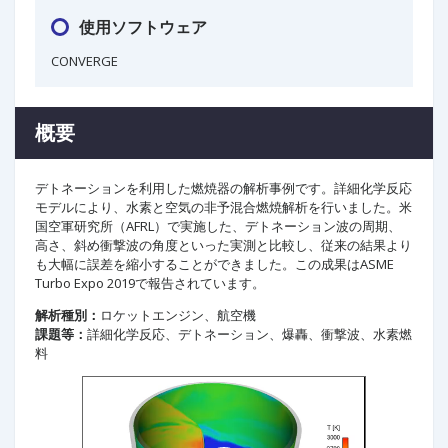
使用ソフトウェア
CONVERGE
概要
デトネーションを利用した燃焼器の解析事例です。詳細化学反応
モデルにより、水素と空気の非予混合燃焼解析を行いました。米
国空軍研究所（AFRL）で実施した、デトネーション波の周期、
高さ、斜め衝撃波の角度といった実測と比較し、従来の結果より
も大幅に誤差を縮小することができました。この成果はASME
Turbo Expo 2019で報告されています。
解析種別：
ロケットエンジン、航空機
課題等：
詳細化学反応、デトネーション、爆轟、衝撃波、水素燃
料