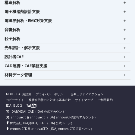
構造解析
電子機器熱設計支援
電磁界解析・EMC対策支援
音響解析
粒子解析
光学設計・解析支援
設計者CAE
CAD連携・CAE業務支援
材料データ管理
MBD・CAE用語集
プライバシーポリシー
セキュリティアクション
コピーライト
反社会的勢力に対する基本方針
サイトマップ
ご利用規約
IDAJ-BLOG
IDAJ@IDAJ_CAE
（IDAJ 公式アカウント）
ennovacfd@ennovacfd
（IDAJ ennovaCFD広報アカウント）
株式会社 IDAJ@IDAJ.CAE
（IDAJ 公式ページ）
ennovaCFD@ennovaCFD
（IDAJ ennovaCFD広報ページ）