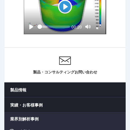
P
l
a
S
C
00:20
y
e
u
P
T
T
e
r
l
o
o
k
a
r
g
g
y
g
g
e
l
l
n
e
e
t
M
F
t
u
u
i
t
l
m
e
l
e
s
製品・コンサルティングお問い合わせ
c
r
e
e
n
製品情報
実績・お客様事例
業界別解析事例