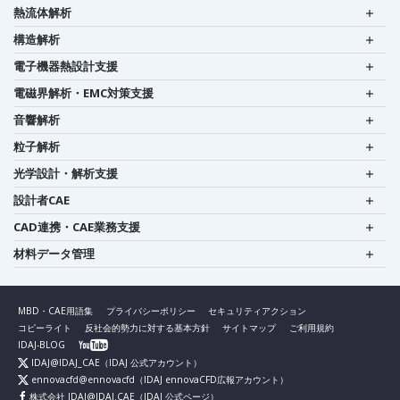
熱流体解析
構造解析
電子機器熱設計支援
電磁界解析・EMC対策支援
音響解析
粒子解析
光学設計・解析支援
設計者CAE
CAD連携・CAE業務支援
材料データ管理
MBD・CAE用語集
プライバシーポリシー
セキュリティアクション
コピーライト
反社会的勢力に対する基本方針
サイトマップ
ご利用規約
IDAJ-BLOG
IDAJ@IDAJ_CAE
（IDAJ 公式アカウント）
ennovacfd@ennovacfd
（IDAJ ennovaCFD広報アカウント）
株式会社 IDAJ@IDAJ.CAE
（IDAJ 公式ページ）