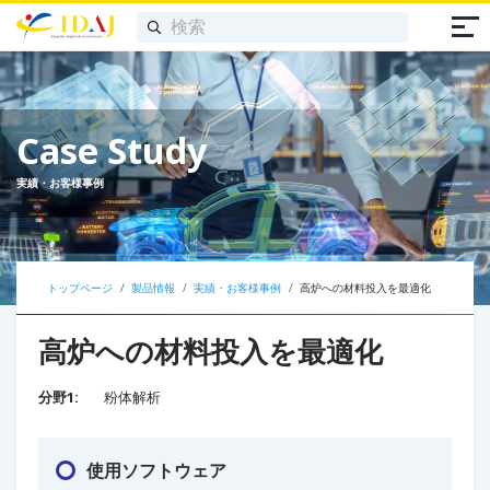
Case Study
実績・お客様事例
トップページ
製品情報
実績・お客様事例
高炉への材料投入を最適化
高炉への材料投入を最適化
分野1:
粉体解析
使用ソフトウェア