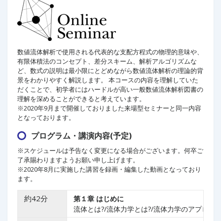
数値流体解析で使用される代表的な支配方程式の物理的意味や、
有限体積法のコンセプト、差分スキーム、解析アルゴリズムな
ど、数式の説明は最小限にとどめながら数値流体解析の理論的背
景をわかりやすく解説します。 本コースの内容を理解していた
だくことで、初学者にはハードルが高い一般数値流体解析図書の
理解を深めることができると考えています。
※2020年9月まで開催しておりました来場型セミナーと同一内容
となっております。
プログラム・講演内容(予定)
※スケジュールは予告なく変更になる場合がございます。何卒ご
了承賜わりますようお願い申し上げます。
※2020年8月に実施した講習を録画・編集した動画となっており
ます。
約42分
第１章 はじめに
流体とは?/流体力学とは?/流体力学のアプローチ