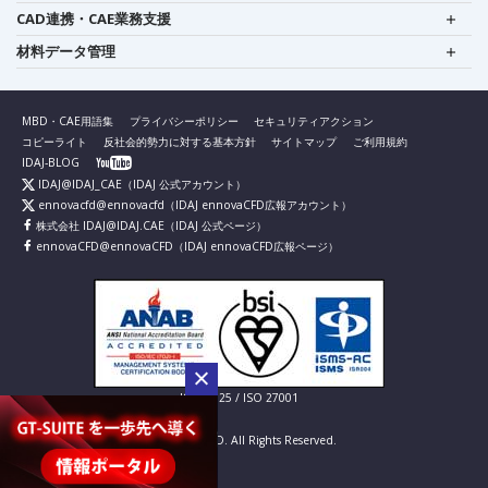
CAD連携・CAE業務支援
材料データ管理
MBD・CAE用語集
プライバシーポリシー
セキュリティアクション
コピーライト
反社会的勢力に対する基本方針
サイトマップ
ご利用規約
IDAJ-BLOG
IDAJ@IDAJ_CAE
（IDAJ 公式アカウント）
ennovacfd@ennovacfd
（IDAJ ennovaCFD広報アカウント）
株式会社 IDAJ@IDAJ.CAE
（IDAJ 公式ページ）
ennovaCFD@ennovaCFD
（IDAJ ennovaCFD広報ページ）
IS 826725 / ISO 27001
© IDAJ Co., LTD. All Rights Reserved.