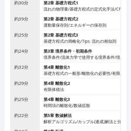
約30分
第2章
基礎方程式1
流れの物理量/基礎方程式の定式化手法/CFDの
約39分
第2章
基礎方程式2
運動量保存則/エネルギーの保存則
約25分
第2章
基礎方程式3
基礎方程式の簡略化/Tips. 流れの相似則
約24分
第3章
境界条件・初期条件
境界条件/流体力学で使用する境界条件/境界条
約32分
第4章
離散化1
基礎方程式の一般形/離散化の必要性/有限差分
約29分
第4章
離散化2
有限体積法
約25
分
第4章
離散化3
時間項の離散化/数値拡散
約22分
第5章
数値解法
解析アルゴリズム/カップル(連成)解法と分離解