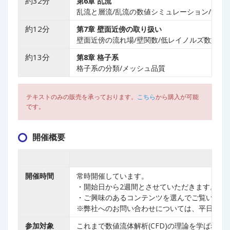
約32分
第6章
乱流
乱流と層流/乱流の数値シミュレーション/渦粘
約12分
第7章
壁面近傍の取り扱い
壁面近傍の流れ場/壁関数/低レイノルズ数型モ
約13分
第8章
格子系
格子系の分類/メッシュ品質
テキストのみの販売を承っております。
こちら
から購入が可能
です。
開催概要
開催時間
常時開催しています。
・開始日から2週間とさせていただきます。お
・ご興味のあるコンテンツを選んでご覧いただ
※弊社へのお問い合わせについては、平日9:00
参加対象
これまで数値流体解析(CFD)の理論を学ばれた