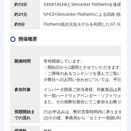
約13分
DEMITASNXとSimcenter Flothermを
約21分
SPICE×Simcenter Flothermによる回路-
約9分
Flotherm低次元化モデルを利用したGT-SU
開催概要
開催時間
常時開催しています。
・開始日から2週間とさせていただきます。お
・ご興味のあるコンテンツを選んでご覧いただ
※弊社へのお問い合わせについては、平日9:00
参加対象
インバータ開発ご担当者様、対象製品は異なって
※一部ハードウェアベンダー・ソフトウェアベ
また、その他弊社都合にてご参加をお断りする
視聴開始ま
(1)お申込みは、弊社営業時間内に承ります。
での流れ
(2)その後、事務局から「セミナー視聴URL、
受講料
無料