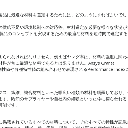
製品に最適な材料を選定するためには、どのようにすればよいでし
の供給不足や環境規制への対応等、材料選定が必要な様々な状況が
ctorなら、製品のコンセプトを実現するための最適な材料を短時間で選定する
えられなければなりません。例えばヤング率は、材料の強度に関わ
が常に最適な材料であるとは限りません。Ansys Granta
性値や各種特性値の組み合わせで表現されるPerformance Index
クス、繊維、複合材料といった幅広い種類の材料を網羅しており、
ます。既知のサプライヤーや自社内の経験といった枠に捕らわれる
可能です。
に掲載されているすべての材料について、そのすべての特性が記載
a Selectorには、機械、熱、電気、磁気、光学分野の各種物性値に加