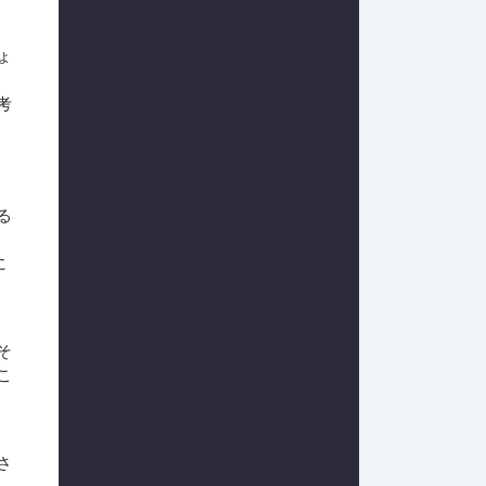
ょ
考
る
に
そ
こ
さ