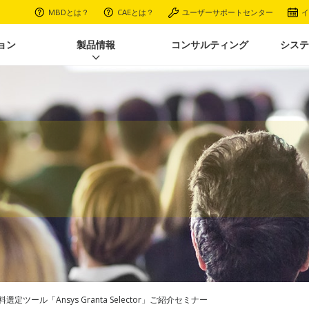
MBDとは？
CAEとは？
ユーザーサポートセンター
イ
ョン
製品情報
コンサルティング
システ
定ツール「Ansys Granta Selector」ご紹介セミナー