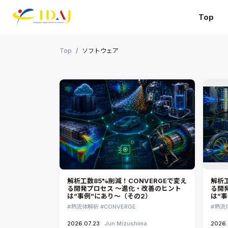
Top
本文までスキップする
Top
ソフトウェア
解析工数85%削減！CONVERGEで変え
解析工
る開発プロセス ～進化・改善のヒント
る開
は”事例”にあり～（その2）
は”
熱流体解析
CONVERGE
熱流
2026.07.23
Jun Mizushima
2026.