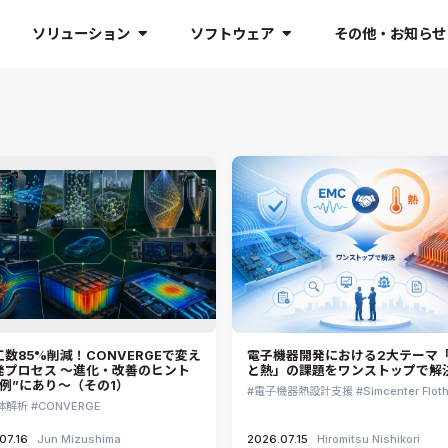
ソリューション
ソフトウェア
その他・お知らせ
数85%削減！CONVERGEで変え
電子機器開発における2大テーマ「
発プロセス ～進化・改善のヒント
と熱」の課題をワンストップで解
事例”にあり～（その1）
電子機器熱設計支援
Simcenter Flot
体解析
CONVERGE
07.16
Jun Mizushima
2026.07.15
Hiromitsu Nishikori