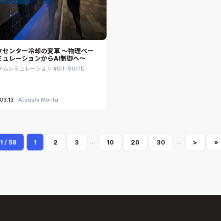
タセンター冷却の変革 ～物理ベー
ミュレーションからAI制御へ～
テムシミュレーション
GT-SUITE
03.13
Atsushi Morita
...
...
1 / 59
1
2
3
10
20
30
>
»