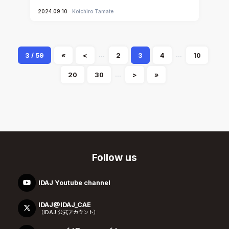
2024.09.10
Koichiro Tamate
...
...
3 / 59
«
<
2
3
4
10
...
20
30
>
»
Follow us
IDAJ Youtube channel
IDAJ@IDAJ_CAE
（IDAJ 公式アカウント）