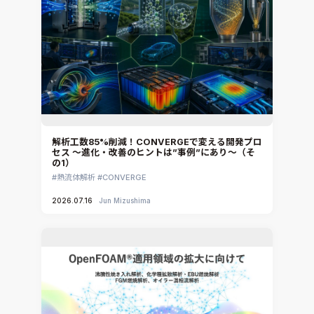
MpCCI
Ansys Granta MI
Ansys Granta Selector
解析工数85%削減！CONVERGEで変える開発プロ
セス ～進化・改善のヒントは”事例”にあり～（そ
の1）
熱流体解析
CONVERGE
2026.07.16
Jun Mizushima