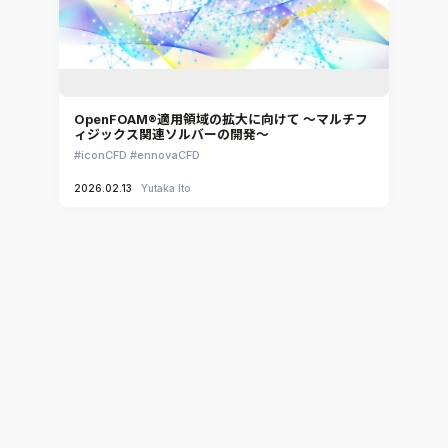
OpenFOAM®適用領域の拡大に向けて ～マルチフ
ィジックス関連ソルバーの開発～
iconCFD
ennovaCFD
2026.02.13
Yutaka Ito