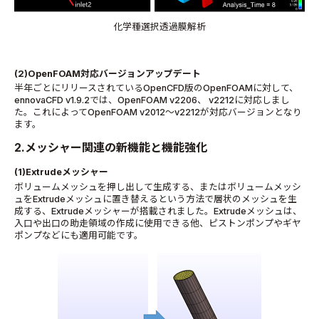
化学種選択透過膜解析
(2)OpenFOAM
対応バージョンアップデート
半年ごとにリリースされている
OpenCFD
版の
OpenFOAM
に対して、
ennovaCFD v1.9.2
では、
OpenFOAM v2206
、
v2212
に対応しまし
た。これによって
OpenFOAM v2012
～
v2212
が対応バージョンとなり
ます。
2.メッシャー関連の新機能と機能強化
(1)Extrude
メッシャー
ボリュームメッシュを押し出して生成する、またはボリュームメッシ
ュを
Extrude
メッシュに置き替えるという方法で層状のメッシュを生
成する、
Extrude
メッシャーが搭載されました。
Extrude
メッシュは、
入口や出口の助走領域の作成に使用できる他、ピストンポンプやギヤ
ポンプなどにも適用可能です。