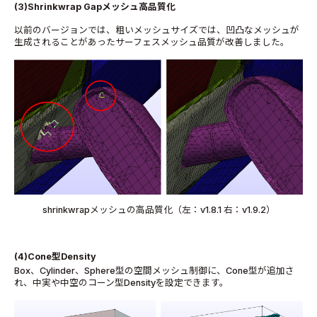
(3)Shrinkwrap Gapメッシュ高品質化
以前のバージョンでは、粗いメッシュサイズでは、凹凸なメッシュが
生成されることがあったサーフェスメッシュ品質が改善しました。
shrinkwrapメッシュの高品質化（左：v1.8.1 右：v1.9.2）
(4)Cone
型
Density
Box
、
Cylinder
、
Sphere
型の空間メッシュ制御に、
Cone
型が追加さ
れ、中実や中空のコーン型
Density
を設定できます。