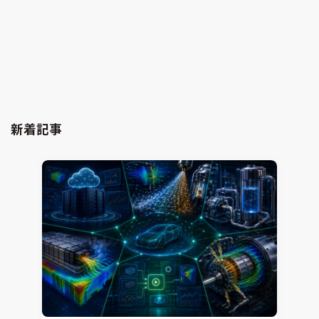
エタノール混合ガソリン（E10・E20）蒸発挙動解
析のためのモデリング技術
熱流体解析
CONVERGE
2026.02.09
Jun Mizushima
新着記事