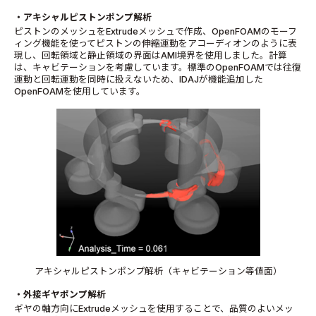
・アキシャルピストンポンプ解析
ピストンのメッシュを
Extrude
メッシュで作成、
OpenFOAM
のモーフ
ィング機能を使ってピストンの伸縮運動をアコーディオンのように表
現し、回転領域と静止領域の界面は
AMI
境界を使用しました。計算
は、キャビテーションを考慮しています。標準の
OpenFOAM
では往復
運動と回転運動を同時に扱えないため、
IDAJ
が機能追加した
OpenFOAM
を使用しています。
アキシャルピストンポンプ解析（キャビテーション等値面）
・外接ギヤポンプ解析
ギヤの軸方向に
Extrude
メッシュを使用することで、品質のよいメッ