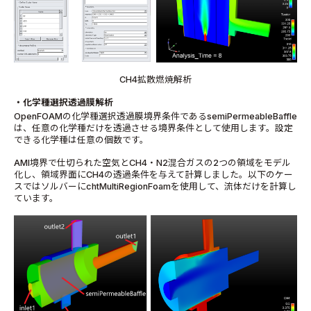
CH4拡散燃焼解析
・化学種選択透過膜解析
OpenFOAM
の化学種選択透過膜境界条件である
semiPermeableBaffle
は、任意の化学種だけを透過させる境界条件として使用します。設定
できる化学種は任意の個数です。
AMI
境界で仕切られた空気と
CH4
・
N2
混合ガスの
2
つの領域をモデル
化し、領域界面に
CH4
の透過条件を与えて計算しました。以下のケー
スではソルバーに
chtMultiRegionFoam
を使用して、流体だけを計算し
ています。