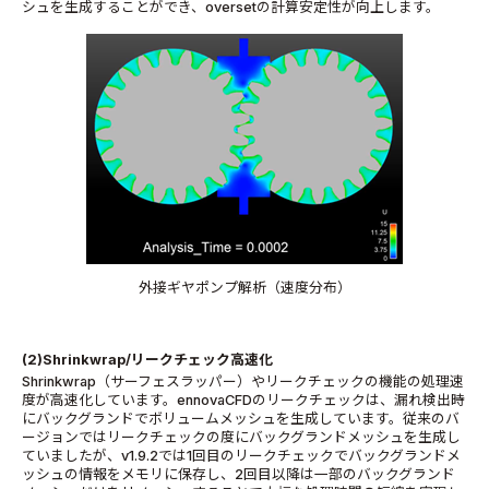
シュを生成することができ、
overset
の計算安定性が向上します。
外接ギヤポンプ解析（速度分布）
(2)Shrinkwrap/
リークチェック高速化
Shrinkwrap
（サーフェスラッパー）やリークチェックの機能の処理速
度が高速化しています。
ennovaCFD
のリークチェックは、漏れ検出時
にバックグランドでボリュームメッシュを生成しています。従来のバ
ージョンではリークチェックの度にバックグランドメッシュを生成し
ていましたが、
v1.9.2
では
1
回目のリークチェックでバックグランドメ
ッシュの情報をメモリに保存し、
2
回目以降は一部のバックグランド