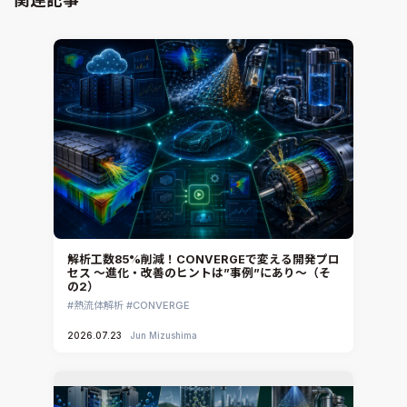
CAD連携・CAE業務支援
Ansys Fluids
材料選定支援
CONVERGE
MBDプロセス構築コンサルティング
iconCFD
CAEエンジニアリングコンサルティング
SIMULIA Abaqus Unified FEA
音響設計
Simcenter Flotherm
CAE分野におけるAIコンサルティング
Simcenter Flotherm XT
システム構築と開発
Ansys Electronics
DEMITASNX
Simcenter 3D Acoustics
Rocky
解析工数85%削減！CONVERGEで変える開発プロ
セス ～進化・改善のヒントは”事例”にあり～（そ
CATIA V5 Analysis
の2）
3DEXPERIENCE SIMULIA
熱流体解析
CONVERGE
Ansys EnSight
2026.07.23
Jun Mizushima
CADfix
DEP MeshWorks
ennovaCFD