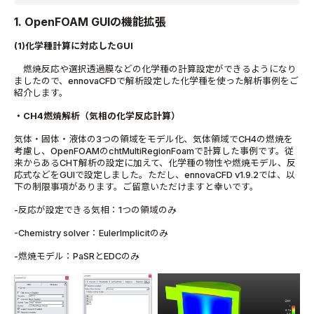
1.
OpenFOAM GUIの機能拡張
(1)化学種計算に対応したGUI
燃焼反応や選択透過膜などの化学種の計算設定ができるようになり
ましたので、ennovaCFDで解析設定した化学種を使った解析事例をご
紹介します。
・CH4燃焼解析（気相の化学反応計算）
気体・固体・液体の3つの領域をモデル化、気体領域でCH4の燃焼を
考慮し、OpenFOAMのchtMultiRegionFoamで計算した事例です。従
来からあるCHT解析の設定に加えて、化学種の物性や燃焼モデル、反
応式などをGUIで設定しました。ただし、ennovaCFD v1.9.2では、以
下の制限事項があります。ご留意いただけますと幸いです。
-反応が設定できる気相：1つの領域のみ
-Chemistry solver：EulerImplicitのみ
-燃焼モデル：PaSRとEDCのみ