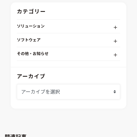
カテゴリー
ソリューション
デジタルエンジニアリングプラットフォーム
ソフトウェア
RPA（自動化）・最適化・機械学習
Simcenter STAR-CCM+
組込みソフトウェア開発プラットフォーム
その他・お知らせ
Aras Innovator
安全性・信頼性分析
イベント情報
EASA
MILS/SILS/HILSプラットフォーム
IDAJからのお知らせ
アーカイブ
modeFRONTIER
システムシミュレーション
採用情報
VOLTA
熱流体解析
Ansys SCADE
構造解析
Ansys medini analyze
電子機器熱設計支援
xMOD
電磁界解析・EMC対策支援
GT-AutoLion
粒子解析
GT-SUITE
設計者CAE
Virtual Environment
関連記事