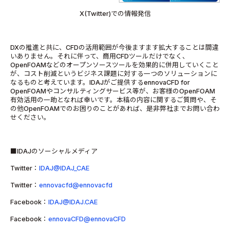
X(Twitter)での情報発信
DX
の推進と共に、
CFD
の活用範囲が今後ますます拡大することは間違
いありません。それに伴って、商用
CFD
ツールだけでなく、
OpenFOAM
などのオープンソースツールを効果的に併用していくこと
が、コスト削減というビジネス課題に対する一つのソリューションに
なるものと考えています。
IDAJ
がご提供する
ennovaCFD for
OpenFOAM
やコンサルティングサービス等が、お客様の
OpenFOAM
有効活用の一助となれば幸いです。本稿の内容に関するご質問や、そ
の他
OpenFOAM
でのお困りのことがあれば、是非弊社までお問い合わ
せください。
■IDAJのソーシャルメディア
Twitter：
IDAJ@IDAJ_CAE
Twitter：
ennovacfd@ennovacfd
Facebook：
IDAJ@IDAJ.CAE
Facebook：
ennovaCFD@ennovaCFD