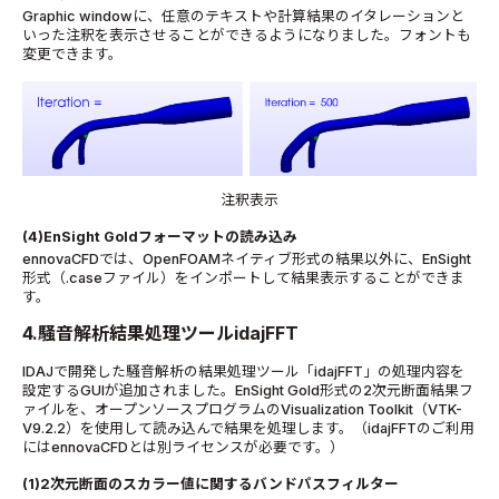
Graphic window
に、任意のテキストや計算結果のイタレーションと
いった注釈を表示させることができるようになりました。フォントも
変更できます。
注釈表示
(4)EnSight Gold
フォーマットの読み込み
ennovaCFD
では、
OpenFOAM
ネイティブ形式の結果以外に、
EnSight
形式（
.case
ファイル）をインポートして結果表示することができま
す。
4.騒音解析結果処理ツールidajFFT
IDAJで開発した騒音解析の結果処理ツール「idajFFT」の処理内容を
設定するGUIが追加されました。EnSight Gold形式の2次元断面結果フ
ァイルを、オープンソースプログラムのVisualization Toolkit（VTK-
V9.2.2）を使用して読み込んで結果を処理します。（idajFFTのご利用
にはennovaCFDとは別ライセンスが必要です。）
(1)2次元断面のスカラー値に関するバンドパスフィルター