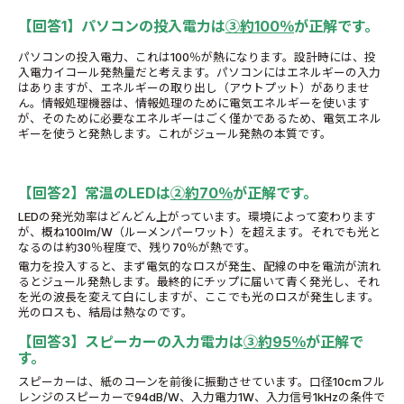
【回答1】パソコンの投入電力は
③約100％
が正解です。
パソコンの投入電力、これは100％が熱になります。設計時には、投
入電力イコール発熱量だと考えます。パソコンにはエネルギーの入力
はありますが、エネルギーの取り出し（アウトプット）がありませ
ん。情報処理機器は、情報処理のために電気エネルギーを使います
が、そのために必要なエネルギーはごく僅かであるため、電気エネル
ギーを使うと発熱します。これがジュール発熱の本質です。
【回答
2
】常温の
LED
は
②約
70
％
が正解です。
LED
の発光効率はどんどん上がっています。環境によって変わります
が、概ね
100lm/W
（ルーメンパーワット）を超えます。それでも光と
なるのは約
30
％程度で、残り
70
％が熱です。
電力を投入すると、まず電気的なロスが発生、配線の中を電流が流れ
るとジュール発熱します。最終的にチップに届いて青く発光し、それ
を光の波長を変えて白にしますが、ここでも光のロスが発生します。
光のロスも、結局は熱なのです。
【回答
3
】スピーカーの入力電力は
③
約
95
％
が正解で
す。
スピーカーは、紙のコーンを前後に振動させています。口径
10cm
フル
レンジのスピーカーで
94dB/W
、入力電力
1W
、入力信号
1kHz
の条件で