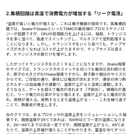
2.集積回路は高温で消費電力が増加する「リーク電流」
“温度が高いと電力が増える”、これは電子機器の宿命です。高集積回
路では、3nanoや2nanoといったTSMCの最先端のプロセステクノロ
ジーが話題ですが、CPUの処理能力を上げるには、結局、トランジス
タを多く並べて、高速でスイッチングし、マルチコアで並列処理する
ことになります。しかし、トランジスタをいくら並べても、チップサ
イズが大きくなればコストが上がりますので、チップサイズは変え
ず、トランジスタの数だけを増やします。
したがってトランジスタを小さくすることになりますが、2nano程度
のサイズでは、トランジスタのスイッチを切っても電流は流れ続けま
す。原子の大きさが0.17nano程度ですから、原子数十個分のサイズだ
からです。ご存知の通り、導体には電流が流れますが、導体の持つ熱
エネルギーは自由電子の運動で、温度が上がると活発に運動します。
そうなると、ゲートを超えて電流が流れます（下図右）。微細化が進
むと、リーク電力の比率がかなり増えます。温度が上がると電流が流
れ、発熱が増える。発熱するとまた温度上がる・・・これを繰り返す
ことで、熱暴走が発生します。
左のグラフは、あるプロセッサの温度上昇をシミュレーションした結
果です。周囲温度が25℃であれば、100秒ほどで一定の温度になりま
す。20～60℃まではほぼ一定ですが、周囲温度が上がると、65℃あ
たりで、温度の上昇幅が増えることがわかります。室温を10℃ずつシ