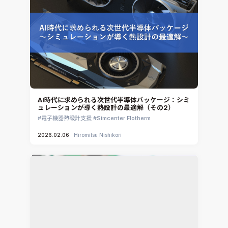
ennovaCFD
MpCCI
Ansys Granta MI
Ansys Granta Selector
AI時代に求められる次世代半導体パッケージ：シミ
ュレーションが導く熱設計の最適解（その2）
電子機器熱設計支援
Simcenter Flotherm
2026.02.06
Hiromitsu Nishikori