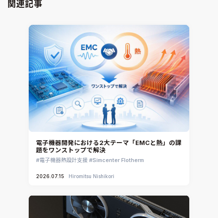
Virtual Environment
関連記事
CAD連携・CAE業務支援
Ansys Fluids
材料選定支援
CONVERGE
MBDプロセス構築コンサルティング
iconCFD
CAEエンジニアリングコンサルティング
SIMULIA Abaqus Unified FEA
音響設計
Simcenter Flotherm
CAE分野におけるAIコンサルティング
Simcenter Flotherm XT
システム構築と開発
Ansys Electronics
DEMITASNX
Simcenter 3D Acoustics
Rocky
電子機器開発における2大テーマ「EMCと熱」の課
題をワンストップで解決
CATIA V5 Analysis
電子機器熱設計支援
Simcenter Flotherm
3DEXPERIENCE SIMULIA
2026.07.15
Hiromitsu Nishikori
Ansys EnSight
CADfix
DEP MeshWorks