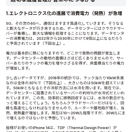
1.エレクトロニクス化の進展で消費電力（発熱）が急増
5G、その次の6Gへ、通信はますます高速化していきます。そうなる
と膨大なデータが行き来するため、データセンターにはクラウドサー
バーが集積し、膨大な情報を処理することになります。データセンタ
ーの消費電力は、2022年から2030年にかけて9倍以上になるだろう
と予測されています（下図左上）。
電力は基本的に熱になりますので、どこかで発熱の問題が発生しま
す。データセンターの敷地の面積はさほど広くありませんので、サー
バーあたりのラックの電力を増やさざるを得ず、床面積当たりの電力
が増加します。
少し古いデータですが、2018年の統計では、ラック当たり10kW未満
なのは全体の30％で（下図右上）、大きいものは50kWを超えていま
す。50kWともなるとその冷却方法には水冷を用います。現在では、
データセンターに設置されているサーバーの約15％が水冷式だといわ
れていますが、この先、効率的に排熱回収するには、水冷の割合がも
っと増えることでしょう。もちろんクラウドサーバーだけはなく、回
線も高速化しなければなりませんので、ルーターや基地局が増え、当
然、発熱量が増加します。現在は10～20W/L程度ですが、30W/Lにま
で増えるのではないかと予想しています。
皆様がお使いのiPhone 14は、TDP（Thermal Design Power）が