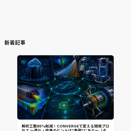
組み込み型BCI-ROM（EROM）機能と精度検証
電子機器熱設計支援
Simcenter Flotherm
2024.12.17
Hiromitsu Nishikori
新着記事
解析工数85%削減！CONVERGEで変える開発プロ
セス ～進化・改善のヒントは”事例”にあり～（そ