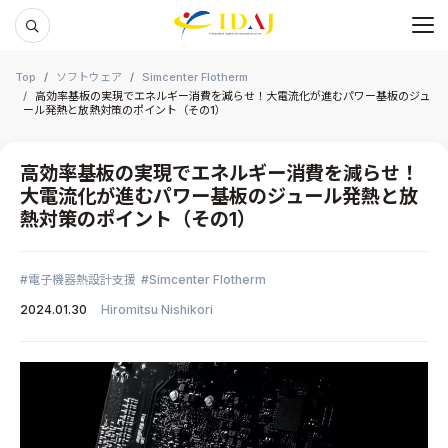
メ
本文までスキップする
Top
ソフトウェア
Simcenter Flotherm
高効率基板の実現でエネルギー消費を減らせ！大電流化が進むパワー基板のジュ
ール発熱と放熱対策のポイント（その1）
高効率基板の実現でエネルギー消費を減らせ！
大電流化が進むパワー基板のジュール発熱と放
熱対策のポイント（その1）
電子機器熱設計支援
Simcenter Flotherm
2024.01.30
Hiromitsu Nishikori