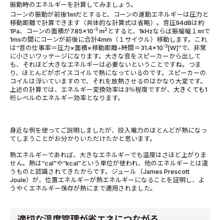
振動時のエネルギーを計算してみましょう。
コーンの振動が前後
1
㎜だとすると、コーンの運動エネルギーは圧力と
移動距離で計算できます（具体的な計算式は省略）。音圧
94dB
は約
-3
2
1Pa
、コーンの面積が
7.85×10
m
とすると、
1kHz
ならば振幅幅１㎜で
1ms
の間にコーンが前後に合計
4mm
（１サイクル）移動します。これ
-3
は
“
音の仕事率＝圧力
×
面積
×
移動距離
÷
時間＝
31.4×10
[W]”
で、非常
に小さいワッテージになります。大きな音をスピーカーから出して
も、それほど大きなエネルギーは必要ないということですね。つま
り、ほとんどがボイスコイルで熱になっているのです。スピーカーの
コイルは浮いていますので、それを放熱させるのはかなり大変です。
上述の計算では、エネルギー変換効率は
3
％程度ですが、
大きくても
1
桁レベルのエネルギー効率となります。
身近な例を使ってご説明しましたが、投入電力のほとんどが熱になっ
てしまうことがお分かりいただけたかと思います。
熱エネルギーであれば、大きなエネルギーでも温度はさほど上がりま
せん。熱は“cal”や“kcal”という単位が使われ、他のエネルギーとは違
うものと認識されてきたからです。ジュール（James Prescott
Joule）が、位置エネルギーが熱エネルギーになることを証明し、よ
うやくエネルギー保存が熱にまで適用されました。
適切な温度管理が省エネにつながる