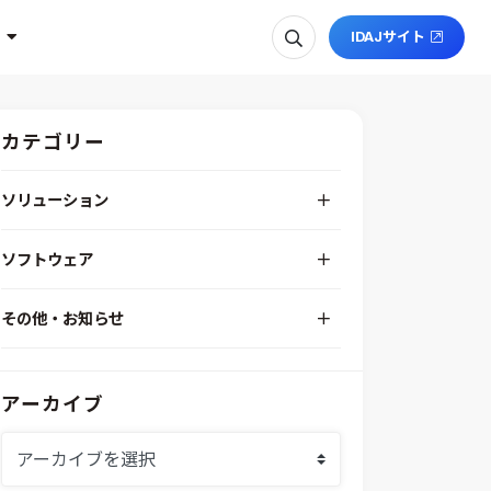
IDAJサイト
カテゴリー
ソリューション
デジタルエンジニアリングプラットフォーム
ソフトウェア
RPA（自動化）・最適化・機械学習
Simcenter STAR-CCM+
組込みソフトウェア開発プラットフォーム
その他・お知らせ
Aras Innovator
安全性・信頼性分析
イベント情報
EASA
MILS/SILS/HILSプラットフォーム
IDAJからのお知らせ
modeFRONTIER
システムシミュレーション
アーカイブ
採用情報
VOLTA
熱流体解析
Ansys SCADE
構造解析