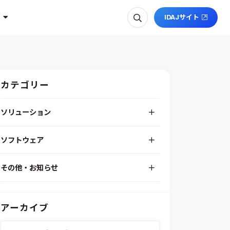
IDAJサイト
カテゴリー
ソリューション
デジタルエンジニアリングプラットフォーム
ソフトウェア
RPA（自動化）・最適化・機械学習
Simcenter STAR-CCM+
組込みソフトウェア開発プラットフォーム
その他・お知らせ
Aras Innovator
安全性・信頼性分析
イベント情報
EASA
MILS/SILS/HILSプラットフォーム
IDAJからのお知らせ
modeFRONTIER
システムシミュレーション
アーカイブ
採用情報
VOLTA
熱流体解析