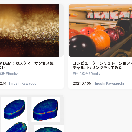
ky DEM：カスタマーサクセス集
コンピューターシミュレーション
の1）
チャルボウリングやってみた
解析
Rocky
粒子解析
Rocky
2.14
Hiroshi Kawaguchi
2021.07.05
Hiroshi Kawaguchi