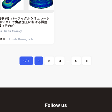
用事例】パーティクルシミュレーシ
（DEM）で食品加工における課題
服（その2）
s Fluids
Rocky
1.17
Hiroshi Kawaguchi
...
1 / 7
1
2
3
>
»
Follow us