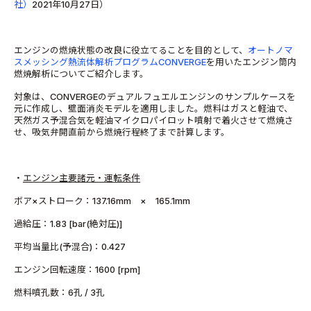
社）
2021年10月27日）
エンジンの燃焼状態の改良に役立てることを目的として、
オートノマ
スメッシング熱流体解析プログラムCONVERGE
を用いたエンジン筒内
燃焼解析についてご紹介します。
対象は、CONVERGEのデュアルフュエルエンジンのサンプルケースを
元に作成し、壁面消炎モデルを適用しました。燃料はガスと軽油で、
天然ガス予混合気を軽油マイクロパイロット噴射で着火させて燃焼さ
せ、吸気弁開直前から燃焼行程終了まで計算します。
・
エンジン主要諸元・運転条件
ボア×ストローク：137.16mm × 165.1mm
過給圧：1.83 [bar(絶対圧)]
平均当量比(予混合)：0.427
エンジン回転速度：1600 [rpm]
燃料噴孔数：6孔 / 3孔