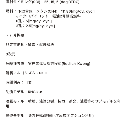
噴射タイミング(SOI)：25, 15, 5 [deg.BTDC]
燃料 ：予混合気 メタン(CH4) 111.86[mg/cyl. cyc.]
マイクロパイロット 軽油2号相当燃料
6孔：5[mg/cyl. cyc.]
3孔：2.5[mg/cyl. cyc.]
・計算概要
非定常流動・噴霧・燃焼解析
3次元
圧縮性考慮：実在気体状態方程式(Redlich-Kwong)
解析アルゴリズム：PISO
時間刻み：可変
乱流モデル：RNG k-ε
噴霧モデル：噴射，液滴分裂，抗力，蒸発，液膜等のサブモデルを利
用
燃焼モデル： G方程式(詳細化学反応オプション利用)