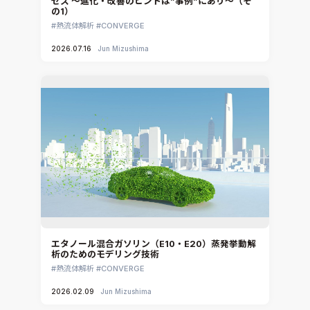
セス ～進化・改善のヒントは”事例”にあり～（そ
の1）
熱流体解析
CONVERGE
2026.07.16
Jun Mizushima
エタノール混合ガソリン（E10・E20）蒸発挙動解
析のためのモデリング技術
熱流体解析
CONVERGE
2026.02.09
Jun Mizushima