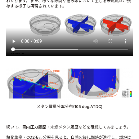
わかります。また、様々な隙間や窪み等において生じる未燃燃料が残
存する様子も再現されています。
メタン質量分率分布(105 deg.ATDC)
続いて、筒内圧力履歴・未燃メタン履歴などを確認してみましょう。
熱発生率・CO2モル分率を見ると、自着火後に燃焼が進行し、燃焼は