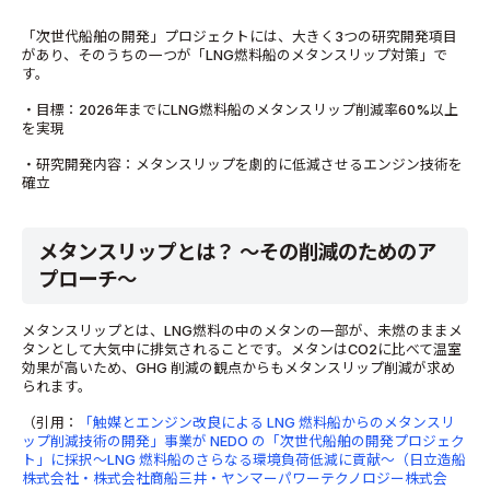
「次世代船舶の開発」プロジェクトには、大きく3つの研究開発項目
があり、そのうちの一つが「LNG燃料船のメタンスリップ対策」で
す。
・目標：2026年までにLNG燃料船のメタンスリップ削減率60%以上
を実現
・研究開発内容：メタンスリップを劇的に低減させるエンジン技術を
確立
メタンスリップとは？ ～その削減のためのア
プローチ～
メタンスリップとは、LNG燃料の中のメタンの一部が、未燃のままメ
タンとして大気中に排気されることです。メタンはCO2に比べて温室
効果が高いため、GHG 削減の観点からもメタンスリップ削減が求め
られます。
（引用：
「触媒とエンジン改良による LNG 燃料船からのメタンスリ
ップ削減技術の開発」事業が NEDO の「次世代船舶の開発プロジェク
ト」に採択～LNG 燃料船のさらなる環境負荷低減に貢献～（日立造船
株式会社・株式会社商船三井・ヤンマーパワーテクノロジー株式会