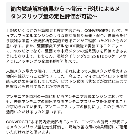
筒内燃焼解析結果から ～諸元・形状によるメ
タンスリップ量の定性評価が可能～
上記のいくつかの計算結果と検討内容から、CONVERGEを用いて、デ
ュアルフュエルエンジンのような燃料噴射や蒸発・混合、自着火を伴
う複雑な噴霧・燃焼解析を実施できることがご理解いただけたものと
思います。また、壁面消炎モデルをUDF機能で実装することによっ
て、NOxだけでなく、壁面での未燃メタンの燃え残りを評価できるよ
うにもなります。もちろん、噴射タイミングSOI 25 BTDCのケースの
ようにノッキングの発生も解析可能です。
未燃メタン増大の傾向、または、それによって未燃メタンが増大する
傾向を確認することができました。今回は、マイクロパイロット噴射
諸元の効果を確認しましたが、ピストン頂面形状などが燃焼に及ぼす
影響なども検討することができます。
アンモニアを燃料の一部に用いるアンモニア混焼エンジンにおいて
も、未燃アンモニアの排出であるアンモニアスリップを低減すること
が求められています。アンモニアスリップの検討にも、この手法がご
活用いただけるものと思います。
CONVERGEによる筒内燃焼解析によって、エンジンの諸元・形状によ
るメタンスリップ量を定性評価し、燃焼改善方策の効果確認にご活用
いただければと思います。