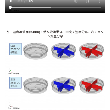
左：温度等値面(1500K)・燃料液滴半径、中央：温度分布、右：メタ
ン質量分率