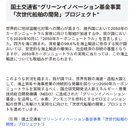
国土交通省“グリーンイノベーション基金事業
「次世代船舶の開発」プロジェクト”
世界的に地球温暖化対策への関心が高まり、諸外国において2050年の
カーボンニュートラル実現に向けた取組が加速する中、我が国におい
ても2020年10月に「2050年カーボンニュートラル」を宣言しまし
た。四方を海に囲まれ、貿易量の99.6%を海上輸送に依存する我が国
おいては、安定的な海上輸送の確保は、社会経済の存続の基盤となり
ますが、2050年カーボンニュートラルの実現に当たっては、この海上
輸送についても取組みが求められます。
このような状況を踏まえ、我が国では、世界有数の海運・造船大国と
して、海上貿易や海事産業の持続的な発展を図りつつ2050年カーボン
ニュートラルを実現するべく、国立研究開発法人新エネルギー・産業
技術総合開発機構（NEDO）に造成された「グリーンイノベーション
基金」を活用して、水素、アンモニアを燃料とするゼロエミッション
船の世界に先駆けた実用化に向けた「次世代船舶の開発」プロジェク
トを進めています。
（引用：国土交通省
“グリーンイノベーション基金事業「次世代船舶の
開発」プロジェクト”
）