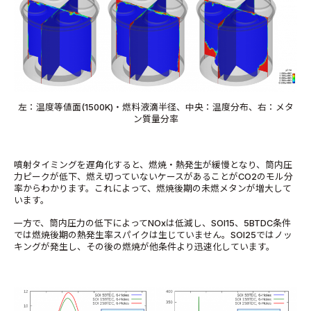
左：温度等値面(1500K)・燃料液滴半径、中央：温度分布、右：メタ
ン質量分率
噴射タイミングを遅角化すると、燃焼・熱発生が緩慢となり、筒内圧
力ピークが低下、燃え切っていないケースがあることがCO2のモル分
率からわかります。これによって、燃焼後期の未燃メタンが増大して
います。
一方で、筒内圧力の低下によってNOxは低減し、SOI15、5BTDC条件
では燃焼後期の熱発生率スパイクは生じていません。SOI25ではノッ
キングが発生し、その後の燃焼が他条件より迅速化しています。