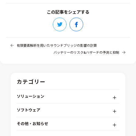
この記事をシェアする
有限要素解析を用いたサウンドブリッジの影響の計算
バッテリーのリスク&ハザードの予測と抑制
カテゴリー
ソリューション
デジタルエンジニアリングプラットフォーム
ソフトウェア
RPA（自動化）・最適化・機械学習
Simcenter STAR-CCM+
組込みソフトウェア開発プラットフォーム
その他・お知らせ
Aras Innovator
安全性・信頼性分析
イベント情報