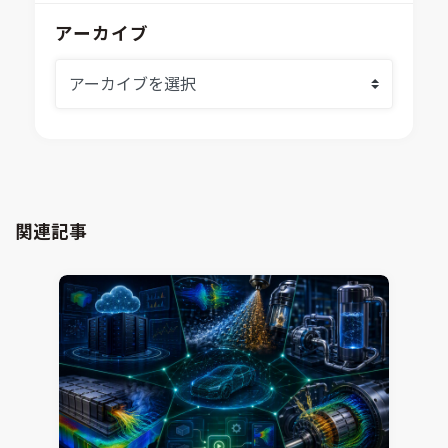
EASA
MILS/SILS/HILSプラットフォーム
IDAJからのお知らせ
アーカイブ
modeFRONTIER
システムシミュレーション
採用情報
VOLTA
熱流体解析
Ansys SCADE
構造解析
Ansys medini analyze
電子機器熱設計支援
xMOD
電磁界解析・EMC対策支援
GT-AutoLion
粒子解析
GT-SUITE
設計者CAE
Virtual Environment
関連記事
CAD連携・CAE業務支援
Ansys Fluids
材料選定支援
CONVERGE
MBDプロセス構築コンサルティング
iconCFD
CAEエンジニアリングコンサルティング
SIMULIA Abaqus Unified FEA
音響設計
Simcenter Flotherm
CAE分野におけるAIコンサルティング
Simcenter Flotherm XT
システム構築と開発
Ansys Electronics