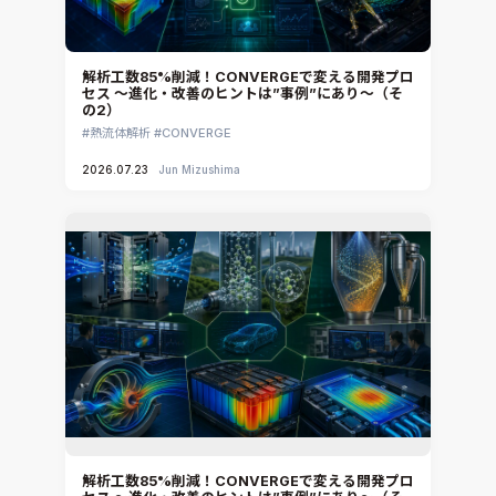
DEMITASNX
Simcenter 3D Acoustics
Rocky
解析工数85%削減！CONVERGEで変える開発プロ
セス ～進化・改善のヒントは”事例”にあり～（そ
CATIA V5 Analysis
の2）
3DEXPERIENCE SIMULIA
熱流体解析
CONVERGE
Ansys EnSight
2026.07.23
Jun Mizushima
CADfix
DEP MeshWorks
ennovaCFD
MpCCI
Ansys Granta MI
Ansys Granta Selector
解析工数85%削減！CONVERGEで変える開発プロ