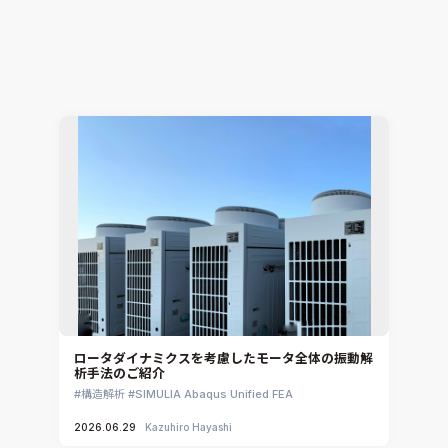
電子機器開発における2大テーマ「EMCと熱」の課
題をワンストップで解決
電子機器熱設計支援
Simcenter Flotherm
2026.07.15
Hiromitsu Nishikori
ロータダイナミクスを考慮したモータ全体の振動解
析手法のご紹介
構造解析
SIMULIA Abaqus Unified FEA
2026.06.29
Kazuhiro Hayashi