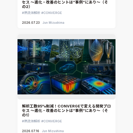
セス ～進化・改善のヒントは”事例”にあり～（そ
CATIA V5 Analysis
の2）
3DEXPERIENCE SIMULIA
熱流体解析
CONVERGE
Ansys EnSight
2026.07.23
Jun Mizushima
CADfix
DEP MeshWorks
ennovaCFD
MpCCI
Ansys Granta MI
Ansys Granta Selector
解析工数85%削減！CONVERGEで変える開発プロ
セス ～進化・改善のヒントは”事例”にあり～（そ
の1）
熱流体解析
CONVERGE
2026.07.16
Jun Mizushima