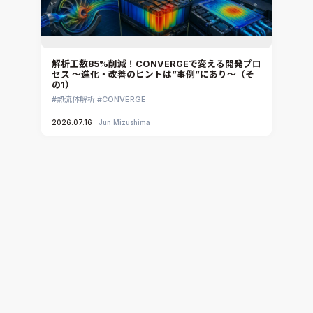
解析工数85%削減！CONVERGEで変える開発プロ
セス ～進化・改善のヒントは”事例”にあり～（そ
の1）
熱流体解析
CONVERGE
2026.07.16
Jun Mizushima