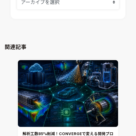
Ansys SCADE
構造解析
Ansys medini analyze
電子機器熱設計支援
xMOD
電磁界解析・EMC対策支援
GT-AutoLion
粒子解析
GT-SUITE
設計者CAE
Virtual Environment
関連記事
CAD連携・CAE業務支援
Ansys Fluids
材料選定支援
CONVERGE
MBDプロセス構築コンサルティング
iconCFD
CAEエンジニアリングコンサルティング
SIMULIA Abaqus Unified FEA
音響設計
Simcenter Flotherm
CAE分野におけるAIコンサルティング
Simcenter Flotherm XT
システム構築と開発
Ansys Electronics
DEMITASNX
Simcenter 3D Acoustics
Rocky
解析工数85%削減！CONVERGEで変える開発プロ