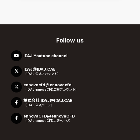
Follow us
IDAJ Youtube channel
IDAJ@IDAJ_CAE
（IDAJ 公式アカウント）
ennovacfd@ennovacfd
（IDAJ ennovaCFD広報アカウント）
株式会社 IDAJ@IDAJ.CAE
（IDAJ 公式ページ）
ennovaCFD@ennovaCFD
（IDAJ ennovaCFD広報ページ）