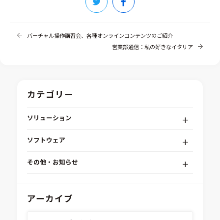
バーチャル操作講習会、各種オンラインコンテンツのご紹介
営業部通信：私の好きなイタリア
カテゴリー
ソリューション
デジタルエンジニアリングプラットフォーム
ソフトウェア
RPA（自動化）・最適化・機械学習
Simcenter STAR-CCM+
組込みソフトウェア開発プラットフォーム
その他・お知らせ
Aras Innovator
安全性・信頼性分析
イベント情報
EASA
MILS/SILS/HILSプラットフォーム
IDAJからのお知らせ
アーカイブ
modeFRONTIER
システムシミュレーション
採用情報
VOLTA
熱流体解析