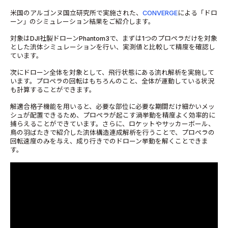
米国のアルゴンヌ国立研究所で実施された、
CONVERGE
による「ドロ
ーン」のシミュレーション結果をご紹介します。
対象はDJI社製ドローンPhantom3で、まずは1つのプロペラだけを対象
とした流体シミュレーションを行い、実測値と比較して精度を確認し
ています。
次にドローン全体を対象として、飛行状態にある流れ解析を実施して
います。プロペラの回転はもちろんのこと、全体が運動している状況
も計算することができます。
解適合格子機能を用いると、必要な部位に必要な期間だけ細かいメッ
シュが配置できるため、プロペラが起こす渦挙動を精度よく効率的に
捕らえることができています。さらに、ロケットやサッカーボール、
鳥の羽ばたきで紹介した流体構造連成解析を行うことで、プロペラの
回転速度のみを与え、成り行きでのドローン挙動を解くことできま
す。