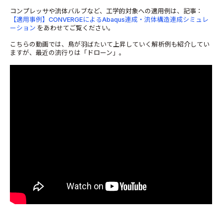
コンプレッサや流体バルブなど、工学的対象への適用例は、記事：
【適用事例】CONVERGEによるAbaqus連成・流体構造連成シミュレ
ーション
をあわせてご覧ください。
こちらの動画では、鳥が羽ばたいて上昇していく解析例も紹介してい
ますが、最近の流行りは「ドローン」。