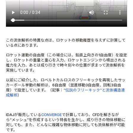
この流体解析の特異な点は、ロケットの移動履歴を与えずに計算して
いる点にあります。
ロケット運動の自由度（この場合には、鉛直上向きの1自由度）を設定
し、ロケットの重量と重心を入力、ロケットエンジンから噴出される
推力を入力、あとは成り行きで時々刻々の位置が求まって流体解析を
実施しています。
以前にご紹介した、ロベルトカルロスのフリーキックを再現したサッ
カーボール挙動の解析は、6自由度（並進移動3自由度、回転3自由
度）で設定しています。（記事：
“伝説のフリーキック”と流体構造連
成解析
）
IDAJが販売している
CONVERGE
で計算しており、CFDを解きなが
ら“メッシュ”を作成するという特長を生かし、成り行きの物体移動に
対しても、また、どんなに複雑な物体移動に対しても流体解析が可能
です。