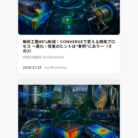
Simcenter Flotherm XT
システム構築と開発
Ansys Electronics
DEMITASNX
Simcenter 3D Acoustics
Rocky
解析工数85%削減！CONVERGEで変える開発プロ
セス ～進化・改善のヒントは”事例”にあり～（そ
CATIA V5 Analysis
の2）
3DEXPERIENCE SIMULIA
熱流体解析
CONVERGE
Ansys EnSight
2026.07.23
Jun Mizushima
CADfix
DEP MeshWorks
ennovaCFD
MpCCI
Ansys Granta MI
Ansys Granta Selector