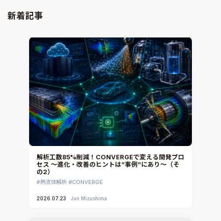
新着記事
解析工数85%削減！CONVERGEで変える開発プロ
セス ～進化・改善のヒントは”事例”にあり～（そ
の2）
熱流体解析
CONVERGE
2026.07.23
Jun Mizushima