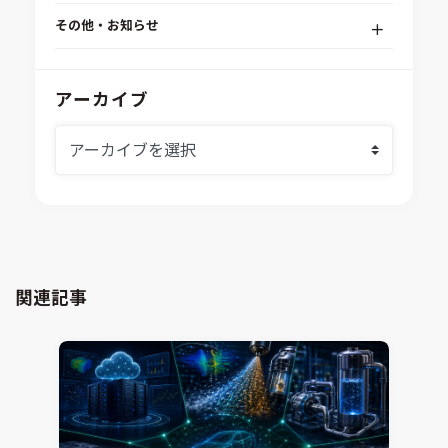
Simcenter STAR-CCM+
組込みソフトウェア開発プラットフォーム
その他・お知らせ
Aras Innovator
安全性・信頼性分析
イベント情報
EASA
MILS/SILS/HILSプラットフォーム
IDAJからのお知らせ
アーカイブ
modeFRONTIER
システムシミュレーション
採用情報
VOLTA
熱流体解析
Ansys SCADE
構造解析
Ansys medini analyze
電子機器熱設計支援
xMOD
電磁界解析・EMC対策支援
GT-AutoLion
粒子解析
GT-SUITE
設計者CAE
Virtual Environment
関連記事
CAD連携・CAE業務支援
Ansys Fluids
材料選定支援
CONVERGE
MBDプロセス構築コンサルティング
iconCFD
CAEエンジニアリングコンサルティング
SIMULIA Abaqus Unified FEA
音響設計
Simcenter Flotherm
CAE分野におけるAIコンサルティング