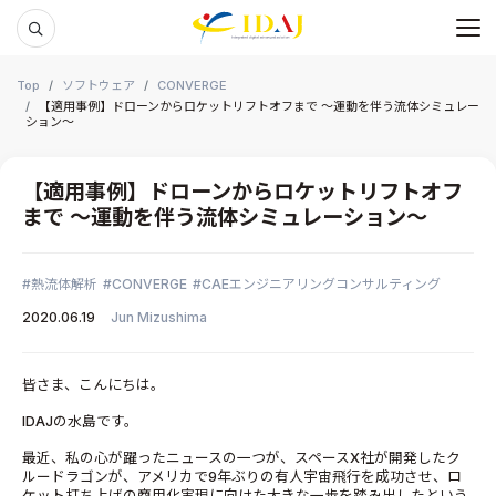
メ
本文までスキップする
Top
ソフトウェア
CONVERGE
【適用事例】ドローンからロケットリフトオフまで ～運動を伴う流体シミュレー
ション～
【適用事例】ドローンからロケットリフトオフ
まで ～運動を伴う流体シミュレーション～
熱流体解析
CONVERGE
CAEエンジニアリングコンサルティング
2020.06.19
Jun Mizushima
皆さま、こんにちは。
IDAJの水島です。
最近、私の心が躍ったニュースの一つが、スペースX社が開発したク
ルードラゴンが、アメリカで9年ぶりの有人宇宙飛行を成功させ、ロ
ケット打ち上げの商用化実現に向けた大きな一歩を踏み出したという