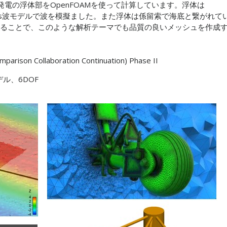
電の浮体部をOpenFOAMを使って計算しています。浮体は
tokes波モデルで波を模擬ました。また浮体は係留索で海底と繋がれて
AMを使用することで、このような解析テーマでも品質の良いメッシュを作成
rison Collaboration Continuation) Phase II
デル、6DOF