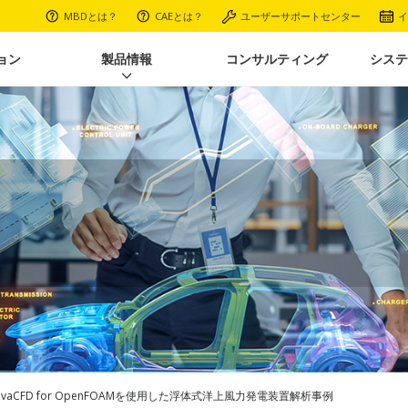
MBDとは？
CAEとは？
ユーザーサポートセンター
イ
ョン
製品情報
コンサルティング
システ
ovaCFD for OpenFOAM​を使用した浮体式洋上風力発電装置解析事例