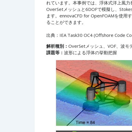
れています。本事例では、浮体式洋上風力発
OverSetメッシュと6DOFで模擬し、S
ます。ennovaCFD for OpenFO
ることができます。
出典：IEA Task30 OC4 (Offshore Code Compa
解析種別：
OverSetメッシュ、VOF、波モ
課題等：
波形による浮体の挙動把握