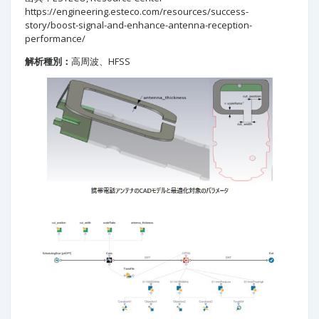
https://engineering.esteco.com/resources/success-
story/boost-signal-and-enhance-antenna-reception-
performance/
解析種別：
高周波、HFSS