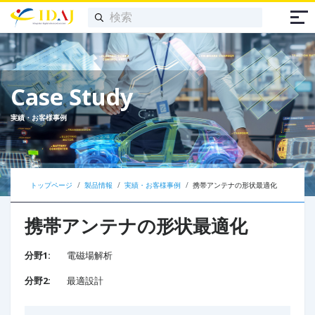
Case Study
実績・お客様事例
トップページ
製品情報
実績・お客様事例
携帯アンテナの形状最適化​
携帯アンテナの形状最適化​
分野1:
電磁場解析
分野2:
最適設計