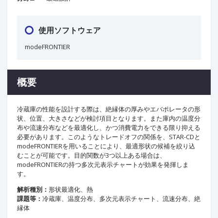
使用ソフトウェア
modeFRONTIER
概要
冷蔵庫の性能を設計する際は、絶縁体の厚みやエバポレータの形
状、位置、大きさなどが検討項目となります。また庫内の温度分
布や流速分布などを最適化し、かつ消費電力をできる限り抑える
必要があります。このようなトレードオフの関係を、STAR-CDと
modeFRONTIERを用いることにより、最適形状の候補を絞り込
むことが可能です。目的関数が3つ以上ある場合は、
modeFRONTIERの持つ多次元表示チャートが効果を発揮しま
す。
解析種別：
形状最適化、熱
課題等：
冷蔵庫、温度分布、多次元表示チャート、流速分布、絶
縁体