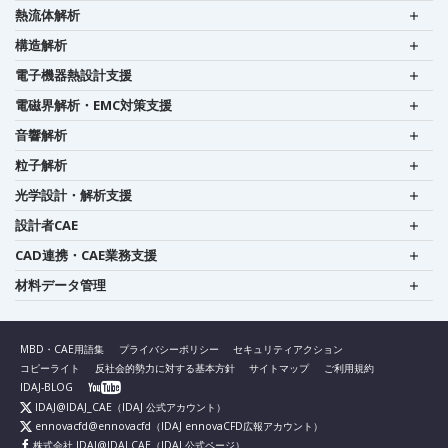
熱流体解析
構造解析
電子機器熱設計支援
電磁界解析・EMC対策支援
音響解析
粒子解析
光学設計・解析支援
設計者CAE
CAD連携・CAE業務支援
材料データ管理
MBD・CAE用語集
プライバシーポリシー
セキュリティアクション
コピーライト
反社会的勢力に対する基本方針
サイトマップ
ご利用規約
IDAJ-BLOG
IDAJ@IDAJ_CAE
（IDAJ 公式アカウント）
ennovacfd@ennovacfd
（IDAJ ennovaCFD広報アカウント）
株式会社 IDAJ@IDAJ.CAE
（IDAJ 公式ページ）