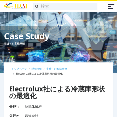
Case Study
実績・お客様事例
トップページ
製品情報
実績・お客様事例
Electrolux社による冷蔵庫形状の最適化
Electrolux社による冷蔵庫形状
の最適化
分野1:
熱流体解析
分野2:
最適設計