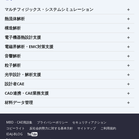
マルチフィジックス・システムシミュレーション
熱流体解析
構造解析
電子機器熱設計支援
電磁界解析・EMC対策支援
音響解析
粒子解析
光学設計・解析支援
設計者CAE
CAD連携・CAE業務支援
材料データ管理
MBD・CAE用語集
プライバシーポリシー
セキュリティアクション
コピーライト
反社会的勢力に対する基本方針
サイトマップ
ご利用規約
IDAJ-BLOG