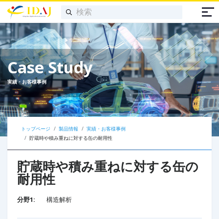
Case Study
実績・お客様事例
トップページ
製品情報
実績・お客様事例
貯蔵時や積み重ねに対する缶の耐用性​
貯蔵時や積み重ねに対する缶の
耐用性​
分野1:
構造解析