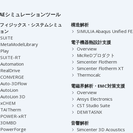
AEシミュレーションツール
フィジックス・システムシミュ
構造解析
ョン
SIMULIA Abaqus Unified F
-SUITE
電子機器熱設計支援
MetaModelLibrary
Overview
Play
MicReDプロダクト
-SUITE-RT
Simcenter Flotherm
Automation
Simcenter Flotherm XT
RealDrive
Thermocalc
-CONVERGE
Auto-3DFlow
電磁界解析・EMC対策支援
AutoLion
Overview
AutoLion 3D
Ansys Electronics
-xCHEM
CST Studio Suite
-TAITherm
DEMITASNX
-POWER-xRT
-3DMBD
音響解析
-PowerForge
Simcenter 3D Acoustics