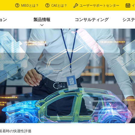
MBDとは？
CAEとは？
ユーザーサポートセンター
イ
ョン
製品情報
コンサルティング
システ
装着時の快適性評価​