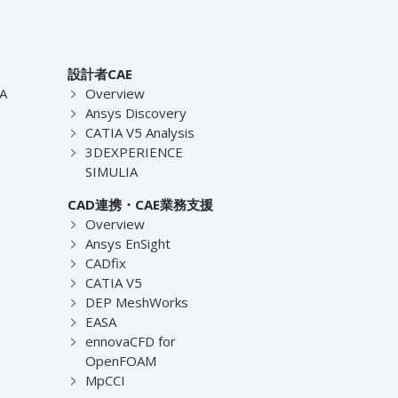
設計者CAE
EA
Overview
Ansys Discovery
CATIA V5 Analysis
3DEXPERIENCE
SIMULIA
CAD連携・CAE業務支援
Overview
Ansys EnSight
CADfix
CATIA V5
DEP MeshWorks
EASA
ennovaCFD for
OpenFOAM
MpCCI