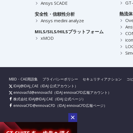
GT
Ansys SCADE
熱流体
安全性・信頼性分析
Ove
Ansys medini analyze
Ans
MILS/SILS/HILSプラットフォーム
CO
xMOD
ico
LOG
Sim
MBD・CAE用語集
プライバシーポリシー
セキュリティアクション
コ
IDAJ@IDAJ_CAE
（IDAJ 公式アカウント）
ennovacfd@ennovacfd
（IDAJ ennovaCFD広報アカウント）
株式会社 IDAJ@IDAJ.CAE
（IDAJ 公式ページ）
ennovaCFD@ennovaCFD
（IDAJ ennovaCFD広報ページ）