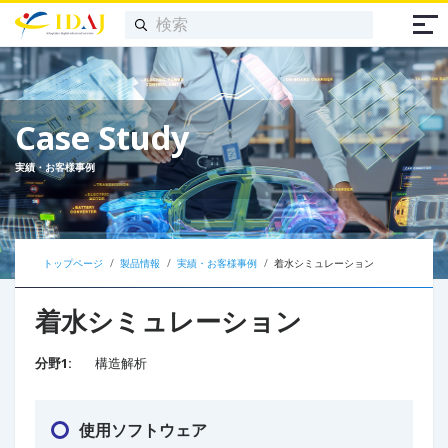
Case Study
実績・お客様事例
トップページ
製品情報
実績・お客様事例
着水シミュレーション
着水シミュレーション
分野1:
構造解析
使用ソフトウェア