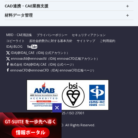
CAD連携・CAE業務支援
材料データ管理
MBD・CAE用語集
プライバシーポリシー
セキュリティアクション
コピーライト
反社会的勢力に対する基本方針
サイトマップ
ご利用規約
IDAJ-BLOG
IDAJ@IDAJ_CAE
（IDAJ 公式アカウント）
ennovacfd@ennovacfd
（IDAJ ennovaCFD広報アカウント）
株式会社 IDAJ@IDAJ.CAE
（IDAJ 公式ページ）
ennovaCFD@ennovaCFD
（IDAJ ennovaCFD広報ページ）
IS 826725 / ISO 27001
© IDAJ Co., LTD. All Rights Reserved.