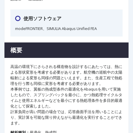
使用ソフトウェア
modeFRONTIER、SIMULIA Abaqus Unified FEA​
概要
高温の環境下にさらされる構造物を設計するにあたっては、熱に
よる形状変形を考慮する必要があります。航空機の巡航中の太陽
輻射による変形も同様の問題といえます。また、生産工程で熱処
理を行う際も同様に変形を考慮する必要があります。
本事例では、翼板の熱成型条件の最適化をAbaqusを用いて実施
したもので、スプリングバックを最小に、かつ熱処理サイクルタ
イムと使用エネルギーなどを最小にする熱処理条件を多目的最適
化として探索しました。
計算負荷が高い問題の場合では、応答曲面手法を用いることによ
り、実計算を可能な限り抑えながら最適化を実行することができ
ます。
解析種別：
最適化、熱成型