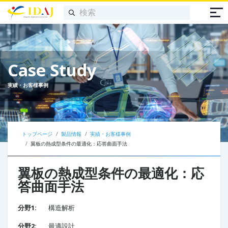
Case Study
実績・お客様事例
トップページ
製品情報
実績・お客様事例
翼板の熱成型条件の最適化：応答曲面手法
翼板の熱成型条件の最適化：応
答曲面手法
分野1:
構造解析
分野2:
最適設計