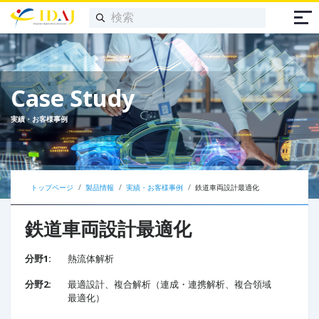
Case Study
実績・お客様事例
トップページ
製品情報
実績・お客様事例
鉄道車両設計最適化
鉄道車両設計最適化
分野1:
熱流体解析
分野2:
最適設計、複合解析（連成・連携解析、複合領域
最適化）