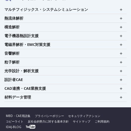
マルチフィジックス・システムシミュレーション
熱流体解析
構造解析
電子機器熱設計支援
電磁界解析・EMC対策支援
音響解析
粒子解析
光学設計・解析支援
設計者CAE
CAD連携・CAE業務支援
材料データ管理
MBD・CAE用語集
プライバシーポリシー
セキュリティアクション
コピーライト
反社会的勢力に対する基本方針
サイトマップ
ご利用規約
IDAJ-BLOG