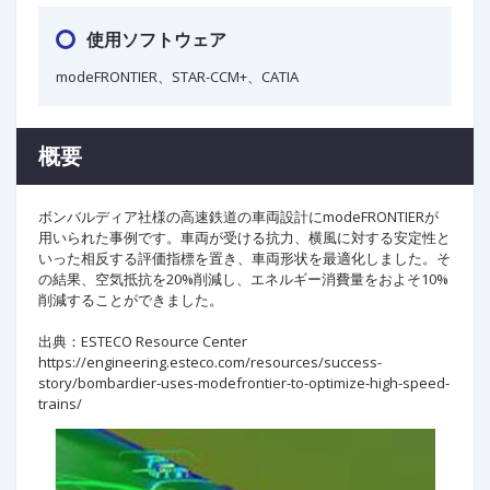
使用ソフトウェア
modeFRONTIER、STAR-CCM+、CATIA
概要
ボンバルディア社様の高速鉄道の車両設計にmodeFRONTIERが
用いられた事例です。車両が受ける抗力、横風に対する安定性と
いった相反する評価指標を置き、車両形状を最適化しました。そ
の結果、空気抵抗を20%削減し、エネルギー消費量をおよそ10%
削減することができました。
出典：ESTECO Resource Center
https://engineering.esteco.com/resources/success-
story/bombardier-uses-modefrontier-to-optimize-high-speed-
trains/