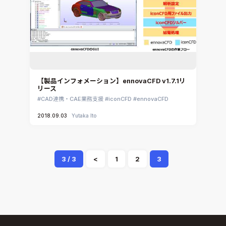
【製品インフォメーション】ennovaCFD v1.7.1リ
リース
CAD連携・CAE業務支援
iconCFD
ennovaCFD
2018.09.03
Yutaka Ito
3 / 3
<
1
2
3