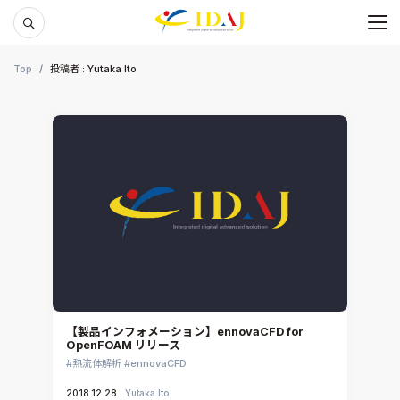
メ
本文までスキップする
Top
投稿者 : Yutaka Ito
【製品インフォメーション】ennovaCFD for
OpenFOAM リリース
熱流体解析
ennovaCFD
2018.12.28
Yutaka Ito