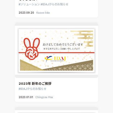
3DEXPERIENCE SIMULIA
ソリューション
IDAJからのお知らせ
Ansys EnSight
2023.09.20
Kazuo Iida
CADfix
DEP MeshWorks
ennovaCFD
MpCCI
Ansys Granta MI
Ansys Granta Selector
2023年 新年のご挨拶
IDAJからのお知らせ
2023.01.01
Chingzou Hsu