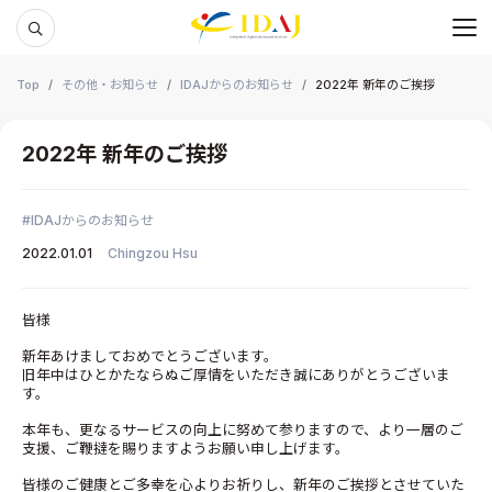
メ
本文までスキップする
Top
その他・お知らせ
IDAJからのお知らせ
2022年 新年のご挨拶
2022年 新年のご挨拶
IDAJからのお知らせ
2022.01.01
Chingzou Hsu
皆様
新年あけましておめでとうございます。
旧年中はひとかたならぬご厚情をいただき誠にありがとうございま
す。
本年も、更なるサービスの向上に努めて参りますので、より一層のご
支援、ご鞭撻を賜りますようお願い申し上げます。
皆様のご健康とご多幸を心よりお祈りし、新年のご挨拶とさせていた