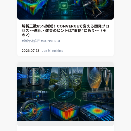
解析工数85%削減！CONVERGEで変える開発プロ
セス ～進化・改善のヒントは”事例”にあり～（そ
の2）
熱流体解析
CONVERGE
2026.07.23
Jun Mizushima