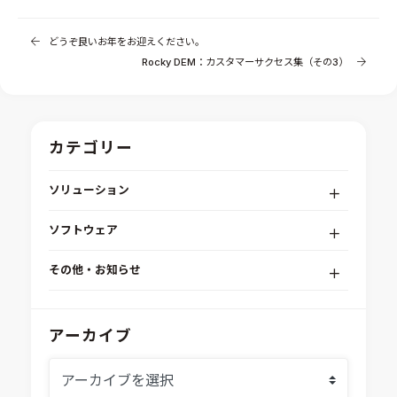
どうぞ良いお年をお迎えください。
Rocky DEM：カスタマーサクセス集（その3）
カテゴリー
ソリューション
デジタルエンジニアリングプラットフォーム
ソフトウェア
RPA（自動化）・最適化・機械学習
Simcenter STAR-CCM+
組込みソフトウェア開発プラットフォーム
その他・お知らせ
Aras Innovator
安全性・信頼性分析
イベント情報
EASA
MILS/SILS/HILSプラットフォーム
IDAJからのお知らせ
アーカイブ
modeFRONTIER
システムシミュレーション
採用情報
VOLTA
熱流体解析
Ansys SCADE
構造解析