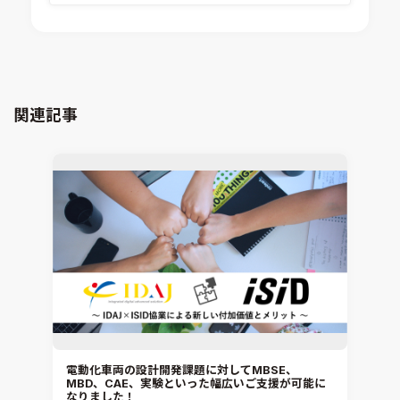
Ansys medini analyze
電子機器熱設計支援
xMOD
電磁界解析・EMC対策支援
GT-AutoLion
粒子解析
GT-SUITE
設計者CAE
Virtual Environment
関連記事
CAD連携・CAE業務支援
Ansys Fluids
材料選定支援
CONVERGE
MBDプロセス構築コンサルティング
iconCFD
CAEエンジニアリングコンサルティング
SIMULIA Abaqus Unified FEA
音響設計
Simcenter Flotherm
CAE分野におけるAIコンサルティング
Simcenter Flotherm XT
システム構築と開発
Ansys Electronics
DEMITASNX
Simcenter 3D Acoustics
Rocky
電動化車両の設計開発課題に対してMBSE、
MBD、CAE、実験といった幅広いご支援が可能に
CATIA V5 Analysis
なりました！