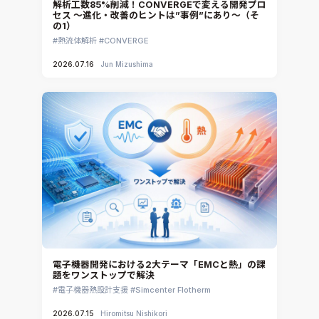
解析工数85%削減！CONVERGEで変える開発プロ
セス ～進化・改善のヒントは”事例”にあり～（そ
の1）
熱流体解析
CONVERGE
2026.07.16
Jun Mizushima
電子機器開発における2大テーマ「EMCと熱」の課
題をワンストップで解決
電子機器熱設計支援
Simcenter Flotherm
2026.07.15
Hiromitsu Nishikori