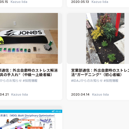
05.15
Kazuo Iida
2020.05.13
Kazuo Iida
部通信：外出自粛時のストレス解消
営業部通信：外出自粛時のストレ
道具の手入れ”（中級～上級者編）
法”ガーデニング”（初心者編）
AJからのお知らせ
採用情報
IDAJからのお知らせ
採用情報
04.21
Kazuo Iida
2020.04.14
Kazuo Iida