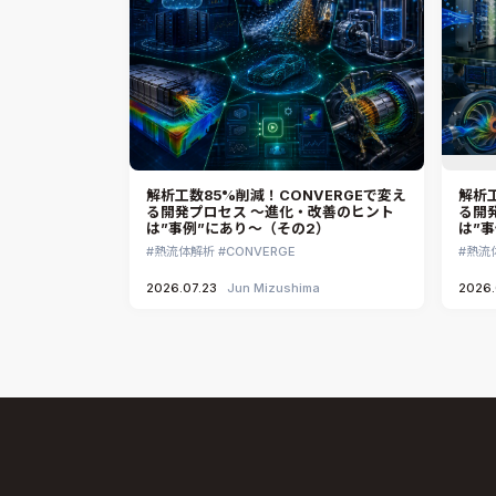
解析工数85%削減！CONVERGEで変え
解析工
る開発プロセス ～進化・改善のヒント
る開
は”事例”にあり～（その2）
は”
熱流体解析
CONVERGE
熱流
2026.07.23
Jun Mizushima
2026.