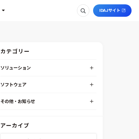
IDAJサイト
カテゴリー
ソリューション
デジタルエンジニアリングプラットフォーム
ソフトウェア
RPA（自動化）・最適化・機械学習
Simcenter STAR-CCM+
組込みソフトウェア開発プラットフォーム
その他・お知らせ
Aras Innovator
安全性・信頼性分析
イベント情報
EASA
MILS/SILS/HILSプラットフォーム
IDAJからのお知らせ
modeFRONTIER
システムシミュレーション
アーカイブ
採用情報
VOLTA
熱流体解析