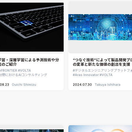
学習・深層学習による予測技術や分
“つなぐ技術”によって製品開発プ
能のご紹介
の変革と新たな価値の創出を支援
eFRONTIER
VOLTA
デジタルエンジニアリングプラットフ
E分野におけるAIコンサルティング
Aras Innovator
VOLTA
08.23
Ouichi Shimizu
2024.07.30
Takuya Ishihara