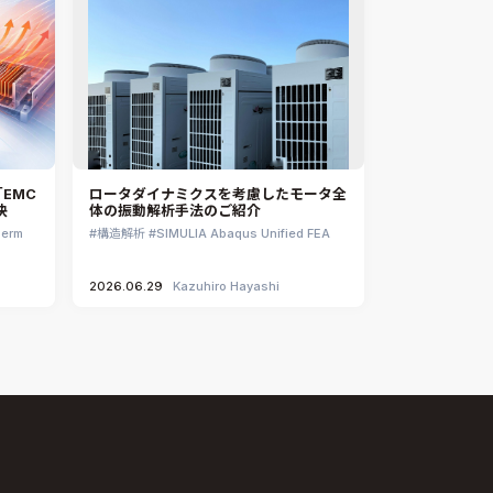
EMC
ロータダイナミクスを考慮したモータ全
決
体の振動解析手法のご紹介
herm
構造解析
SIMULIA Abaqus Unified FEA
2026.06.29
Kazuhiro Hayashi