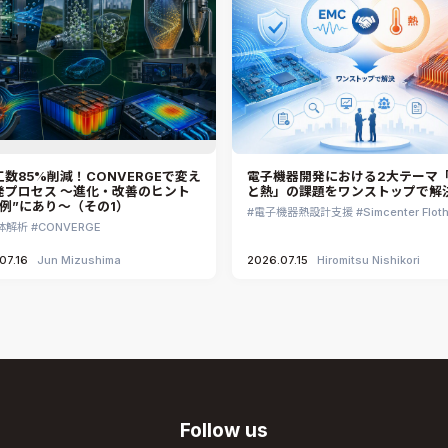
数85%削減！CONVERGEで変え
電子機器開発における2大テーマ「
発プロセス ～進化・改善のヒント
と熱」の課題をワンストップで解
事例”にあり～（その1）
電子機器熱設計支援
Simcenter Flot
体解析
CONVERGE
07.16
Jun Mizushima
2026.07.15
Hiromitsu Nishikori
Follow us