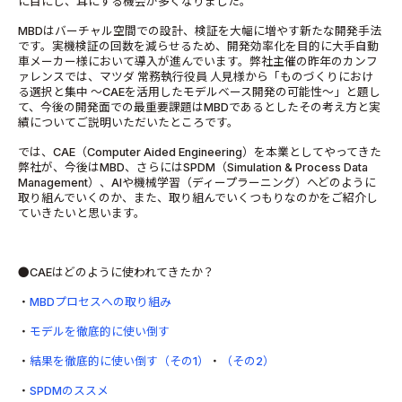
に目にし、耳にする機会が多くなりました。
MBDはバーチャル空間での設計、検証を大幅に増やす新たな開発手法
です。実機検証の回数を減らせるため、開発効率化を目的に大手自動
車メーカー様において導入が進んでいます。弊社主催の昨年のカンフ
ァレンスでは、マツダ 常務執行役員 人見様から「ものづくりにおけ
る選択と集中 ～CAEを活用したモデルベース開発の可能性～」と題し
て、今後の開発面での最重要課題はMBDであるとしたその考え方と実
績についてご説明いただいたところです。
では、CAE（Computer Aided Engineering）を本業としてやってきた
弊社が、今後はMBD、さらにはSPDM（Simulation & Process Data
Management）、AIや機械学習（ディープラーニング）へどのように
取り組んでいくのか、また、取り組んでいくつもりなのかをご紹介し
ていきたいと思います。
●CAEはどのように使われてきたか？
・
MBDプロセスへの取り組み
・
モデルを徹底的に使い倒す
・
結果を徹底的に使い倒す（その1）
・
（その2）
・
SPDMのススメ