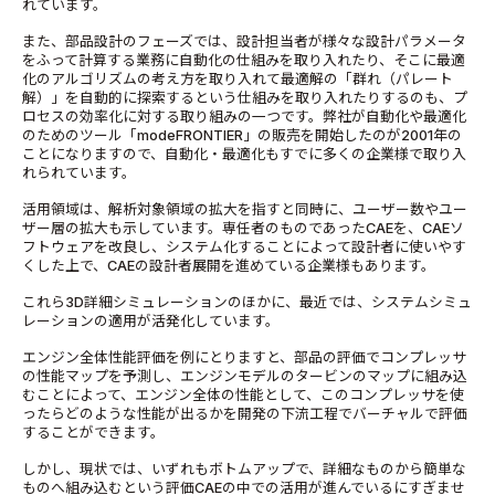
れています。
また、部品設計のフェーズでは、設計担当者が様々な設計パラメータ
をふって計算する業務に自動化の仕組みを取り入れたり、そこに最適
化のアルゴリズムの考え方を取り入れて最適解の「群れ（パレート
解）」を自動的に探索するという仕組みを取り入れたりするのも、プ
ロセスの効率化に対する取り組みの一つです。弊社が自動化や最適化
のためのツール「modeFRONTIER」の販売を開始したのが2001年の
ことになりますので、自動化・最適化もすでに多くの企業様で取り入
れられています。
活用領域は、解析対象領域の拡大を指すと同時に、ユーザー数やユー
ザー層の拡大も示しています。専任者のものであったCAEを、CAEソ
フトウェアを改良し、システム化することによって設計者に使いやす
くした上で、CAEの設計者展開を進めている企業様もあります。
これら3D詳細シミュレーションのほかに、最近では、システムシミュ
レーションの適用が活発化しています。
エンジン全体性能評価を例にとりますと、部品の評価でコンプレッサ
の性能マップを予測し、エンジンモデルのタービンのマップに組み込
むことによって、エンジン全体の性能として、このコンプレッサを使
ったらどのような性能が出るかを開発の下流工程でバーチャルで評価
することができます。
しかし、現状では、いずれもボトムアップで、詳細なものから簡単な
ものへ組み込むという評価CAEの中での活用が進んでいるにすぎませ