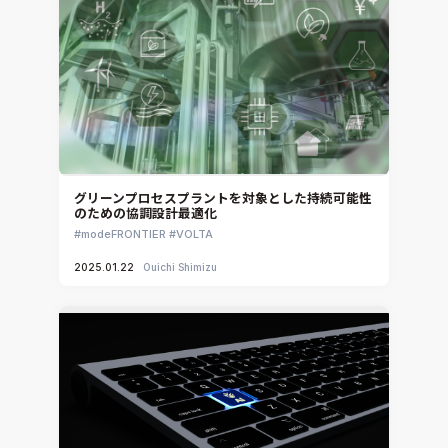
CAEエンジニアリングコンサルティング
SIMULIA Abaqus Unified FEA
音響設計
Simcenter Flotherm
CAE分野におけるAIコンサルティング
Simcenter Flotherm XT
システム構築と開発
Ansys Electronics
DEMITASNX
Simcenter 3D Acoustics
Rocky
グリーンプロセスプラントを対象とした持続可能性
のための協調設計最適化
CATIA V5 Analysis
modeFRONTIER
VOLTA
3DEXPERIENCE SIMULIA
2025.01.22
Ouichi Shimizu
Ansys EnSight
CADfix
DEP MeshWorks
ennovaCFD
MpCCI
Ansys Granta MI
Ansys Granta Selector