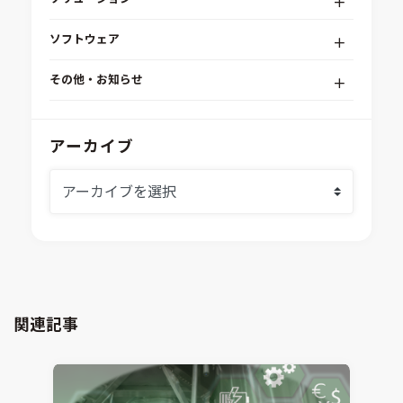
デジタルエンジニアリングプラットフォーム
ソフトウェア
RPA（自動化）・最適化・機械学習
Simcenter STAR-CCM+
組込みソフトウェア開発プラットフォーム
その他・お知らせ
Aras Innovator
安全性・信頼性分析
イベント情報
EASA
MILS/SILS/HILSプラットフォーム
IDAJからのお知らせ
アーカイブ
modeFRONTIER
システムシミュレーション
採用情報
VOLTA
熱流体解析
Ansys SCADE
構造解析
Ansys medini analyze
電子機器熱設計支援
xMOD
電磁界解析・EMC対策支援
GT-AutoLion
粒子解析
GT-SUITE
設計者CAE
Virtual Environment
関連記事
CAD連携・CAE業務支援
Ansys Fluids
材料選定支援
CONVERGE
MBDプロセス構築コンサルティング
iconCFD