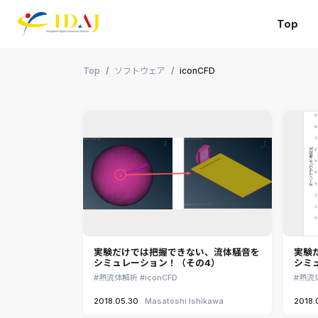
Top
本文までスキップする
Top
ソフトウェア
iconCFD
実験だけでは把握できない、流体騒音を
実験
シミュレーション！（その4）
シミ
熱流体解析
iconCFD
熱流
2018.05.30
Masatoshi Ishikawa
2018.