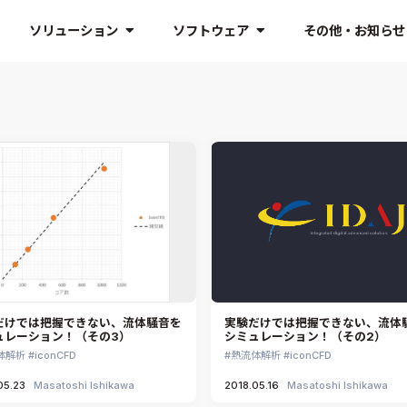
ソリューション
ソフトウェア
その他・お知らせ
だけでは把握できない、流体騒音を
実験だけでは把握できない、流体
ュレーション！（その3）
シミュレーション！（その2）
体解析
iconCFD
熱流体解析
iconCFD
05.23
Masatoshi Ishikawa
2018.05.16
Masatoshi Ishikawa