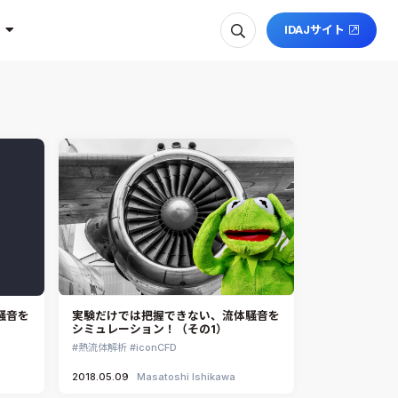
IDAJサイト
騒音を
実験だけでは把握できない、流体騒音を
シミュレーション！（その1）
熱流体解析
iconCFD
2018.05.09
Masatoshi Ishikawa