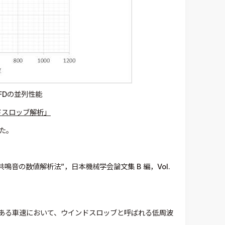
CFDの並列性能
ドスロッブ解析」
した。
共鳴音の数値解析法”，日本機械学会論文集 B 編，Vol.
ある車速において、ウインドスロッブと呼ばれる低周波