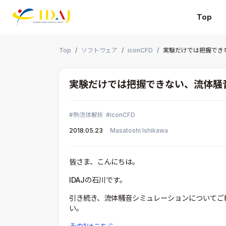
Top
本文までスキップする
Top
ソフトウェア
iconCFD
実験だけでは把握でき
実験だけでは把握できない、流体騒
熱流体解析
iconCFD
2018.05.23
Masatoshi Ishikawa
皆さま、こんにちは。
IDAJの石川です。
引き続き、流体騒音シミュレーションについてご
い。