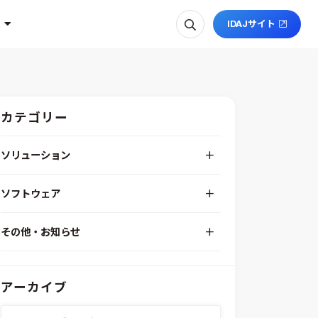
IDAJサイト
カテゴリー
ソリューション
デジタルエンジニアリングプラットフォーム
ソフトウェア
RPA（自動化）・最適化・機械学習
Simcenter STAR-CCM+
組込みソフトウェア開発プラットフォーム
その他・お知らせ
Aras Innovator
安全性・信頼性分析
イベント情報
EASA
MILS/SILS/HILSプラットフォーム
IDAJからのお知らせ
modeFRONTIER
システムシミュレーション
アーカイブ
採用情報
VOLTA
熱流体解析