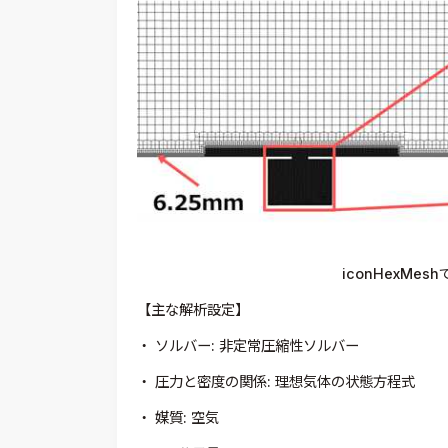
iconHexMe
【主な解析設定】
・ ソルバー: 非定常圧縮性ソルバー
・ 圧力と密度の関係: 理想気体の状態方程式
・ 媒質: 空気