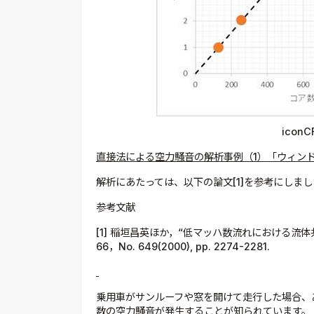
icon
直接法による空力騒音の解析事例（1
）「ウィン
解析にあたっては、以下の論文[1]を参考にしま
参考文献
[1] 稲垣昌英ほか，“低マッハ数流れにおける流体
66，No. 649(2000), pp. 2274-2281.
乗用車がサンルーフや窓を開けて走行した場合、
数の空力騒音が発生することが知られています。