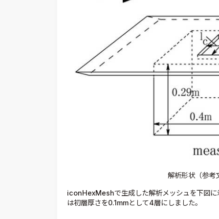
解析形状（参考文
iconHexMeshで生成した解析メッシュを下
は初層厚さを0.1mmとして4層にしました。