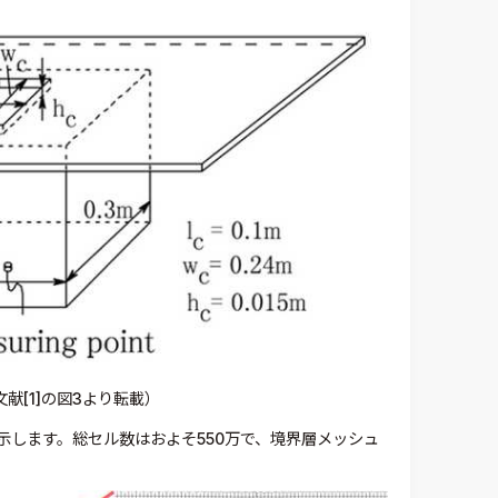
献[1]の図3より転載）
図に示します。総セル数はおよそ550万で、境界層メッシュ