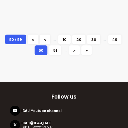
システムシミュレーション
GT-SUITE
2018.08.08
Shuichi Ogawa
...
...
50 / 59
«
<
10
20
30
49
...
50
51
>
»
Follow us
IDAJ Youtube channel
IDAJ@IDAJ_CAE
（IDAJ 公式アカウント）