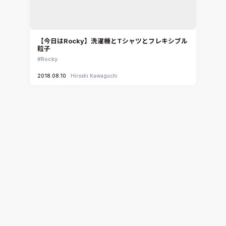
【今日はRocky】洗濯機とTシャツとフレキシブル
粒子
Rocky
2018.08.10
Hiroshi Kawaguchi
【適用事例紹介】エアコン、ヒーターの２相流の高
速・ロバストシミュレーション