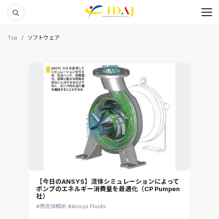
メ
本文までスキップする
Top
ソフトウェア
【今日のANSYS】流体シミュレーションによって
ポンプのエネルギー消費量を最適化（CP Pumpen
社）
熱流体解析
Ansys Fluids