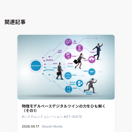
GT-AutoLion
粒子解析
GT-SUITE
設計者CAE
Virtual Environment
関連記事
CAD連携・CAE業務支援
Ansys Fluids
材料選定支援
CONVERGE
MBDプロセス構築コンサルティング
iconCFD
CAEエンジニアリングコンサルティング
SIMULIA Abaqus Unified FEA
音響設計
Simcenter Flotherm
CAE分野におけるAIコンサルティング
Simcenter Flotherm XT
システム構築と開発
Ansys Electronics
DEMITASNX
Simcenter 3D Acoustics
Rocky
物理モデルベースデジタルツインの力をひも解く
（その1）
CATIA V5 Analysis
システムシミュレーション
GT-SUITE
3DEXPERIENCE SIMULIA
2026.06.17
Atsushi Morita
Ansys EnSight