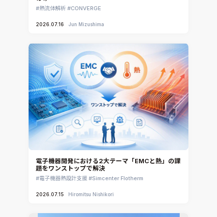
熱流体解析
CONVERGE
2026.07.16
Jun Mizushima
電子機器開発における2大テーマ「EMCと熱」の課
題をワンストップで解決
電子機器熱設計支援
Simcenter Flotherm
2026.07.15
Hiromitsu Nishikori