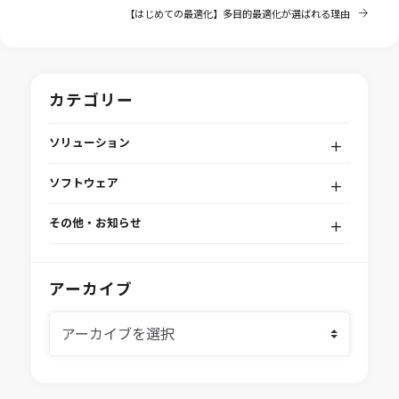
【はじめての最適化】多目的最適化が選ばれる理由
カテゴリー
ソリューション
デジタルエンジニアリングプラットフォーム
ソフトウェア
RPA（自動化）・最適化・機械学習
Simcenter STAR-CCM+
組込みソフトウェア開発プラットフォーム
その他・お知らせ
Aras Innovator
安全性・信頼性分析
イベント情報
EASA
MILS/SILS/HILSプラットフォーム
IDAJからのお知らせ
アーカイブ
modeFRONTIER
システムシミュレーション
採用情報
VOLTA
熱流体解析
Ansys SCADE
構造解析
Ansys medini analyze
電子機器熱設計支援
xMOD
電磁界解析・EMC対策支援