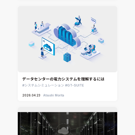
CADfix
DEP MeshWorks
ennovaCFD
MpCCI
Ansys Granta MI
Ansys Granta Selector
データセンターの電力システムを理解するには
システムシミュレーション
GT-SUITE
2026.04.23
Atsushi Morita