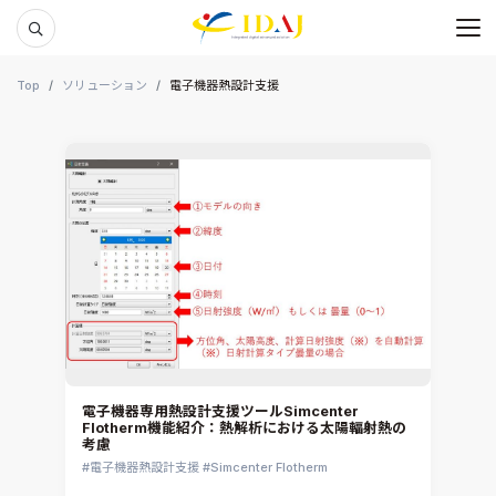
メ
本文までスキップする
Top
ソリューション
電子機器熱設計支援
電子機器専用熱設計支援ツールSimcenter
Flotherm機能紹介：熱解析における太陽輻射熱の
考慮
電子機器熱設計支援
Simcenter Flotherm