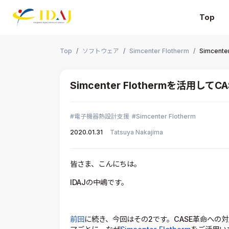
Top
本文までスキップする
Top
ソフトウェア
Simcenter Flotherm
Simcen
Simcenter Flothermを活用
電子機器熱設計支援
Simcenter Flotherm
2020.01.31
Tatsuya Nakajima
皆さま、こんにちは。
IDAJの中嶋です。
前回
に続き、今回はその2です。CASE革命への