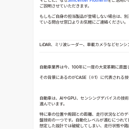
マごとに、なぜ
Simcenter Flotherm
をご活用い
ご説明させていただきます。
もしもご自身の担当製品が登場しない場合は、別
ている問合せ窓口よりお気軽にご連絡ください。
LiDAR、ミリ波レーダー、車載カメラなどセン
自動車業界は今、100年に一度の大変革期に直面
その背景にあるのがCASE（※1）に代表される
自動車は、AIやGPU、センシングデバイスの技
進んでいます。
特に車の位置や周囲との距離、走行状況などのデ
盤技術の一つです。自動化レベルが進むにつれて
想定した設計では破綻してしまい、走行状態や路