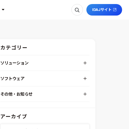
IDAJサイト
カテゴリー
ソリューション
デジタルエンジニアリングプラットフォーム
ソフトウェア
RPA（自動化）・最適化・機械学習
Simcenter STAR-CCM+
組込みソフトウェア開発プラットフォーム
その他・お知らせ
Aras Innovator
安全性・信頼性分析
イベント情報
EASA
MILS/SILS/HILSプラットフォーム
IDAJからのお知らせ
modeFRONTIER
システムシミュレーション
アーカイブ
採用情報
VOLTA
熱流体解析