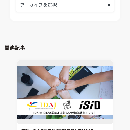
熱流体解析
Ansys SCADE
構造解析
Ansys medini analyze
電子機器熱設計支援
xMOD
電磁界解析・EMC対策支援
GT-AutoLion
粒子解析
GT-SUITE
設計者CAE
Virtual Environment
関連記事
CAD連携・CAE業務支援
Ansys Fluids
材料選定支援
CONVERGE
MBDプロセス構築コンサルティング
iconCFD
CAEエンジニアリングコンサルティング
SIMULIA Abaqus Unified FEA
音響設計
Simcenter Flotherm
CAE分野におけるAIコンサルティング
Simcenter Flotherm XT
システム構築と開発
Ansys Electronics
DEMITASNX
Simcenter 3D Acoustics
Rocky