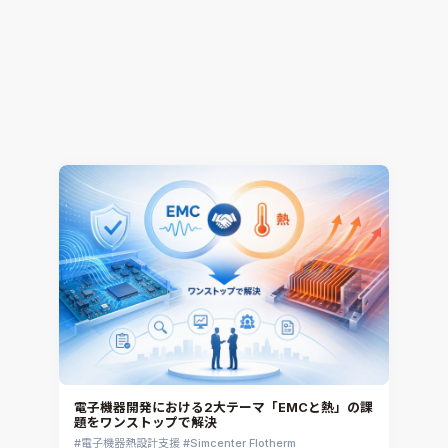
解析工数85%削減！CONVERGEで変える開発プロ
セス ～進化・改善のヒントは”事例”にあり～（そ
の1）
熱流体解析
CONVERGE
2026.07.16
Jun Mizushima
電子機器開発における2大テーマ「EMCと熱」の課
題をワンストップで解決
電子機器熱設計支援
Simcenter Flotherm