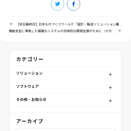
【本日最終日】日本ものづくりワールド「設計・製造ソリューション展」（東京ビッグサイト）
機能安全に準拠した複雑なシステムの効率的な開発支援のために（その3）
カテゴリー
ソリューション
デジタルエンジニアリングプラットフォーム
ソフトウェア
RPA（自動化）・最適化・機械学習
Simcenter STAR-CCM+
組込みソフトウェア開発プラットフォーム
その他・お知らせ
Aras Innovator
安全性・信頼性分析
イベント情報
EASA
MILS/SILS/HILSプラットフォーム
IDAJからのお知らせ
アーカイブ
modeFRONTIER
システムシミュレーション
採用情報
VOLTA