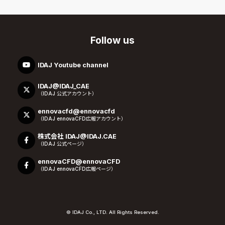
Follow us
IDAJ Youtube channel
IDAJ@IDAJ_CAE
（IDAJ 公式アカウント）
ennovacfd@ennovacfd
（IDAJ ennovaCFD広報アカウント）
株式会社 IDAJ@IDAJ.CAE
（IDAJ 公式ページ）
ennovaCFD@ennovaCFD
（IDAJ ennovaCFD広報ページ）
© IDAJ Co., LTD. All Rights Reserved.