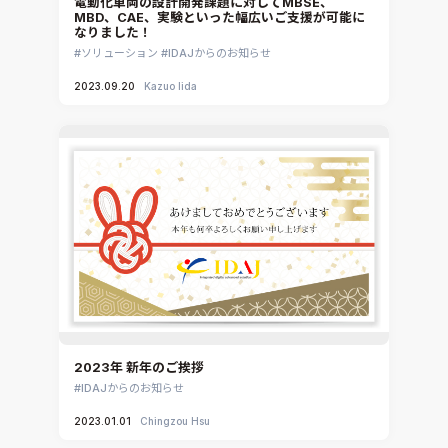
電動化車両の設計開発課題に対してMBSE、
MBD、CAE、実験といった幅広いご支援が可能に
CATIA V5 Analysis
なりました！
3DEXPERIENCE SIMULIA
ソリューション
IDAJからのお知らせ
Ansys EnSight
2023.09.20
Kazuo Iida
CADfix
DEP MeshWorks
ennovaCFD
MpCCI
Ansys Granta MI
Ansys Granta Selector
2023年 新年のご挨拶
IDAJからのお知らせ
2023.01.01
Chingzou Hsu