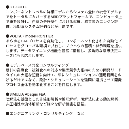
●GT-SUITE
コンポーネントレベルの詳細モデルからシステム全体の統合モデルま
でをトータルにカバーするMBDプラットフォームで、コンピュータ上
で車を設計し、任意の走行条件における燃費、騒音等のエンジン評
価、冷却系システム評価などが可能です。
●VOLTA・modeFRONTIER
あらゆるCAEプロセスを自動化し、コンポーネント化された自動化プ
ロセスをグローバル環境で共有し、ノウハウの蓄積・継承環境を提供
します。データマイニング機能も豊富に搭載し、多角的な意思決定ニ
ーズにもお応えします。
●モデルベース開発コンサルティング
設計の高度化・複雑化への対応や製品競争力維持のための開発リード
タイムの大幅な短縮に向けて、単にシミュレーションの適用範囲を広
げるだけではなく、設計とシミュレーションを強固に連携させて開発
プロセス全体を効率化することを目指します。
●SIMULIA Abaqus FEA
陰解法を基盤とした非線形解析や線形解析、陽解法による動的解析、
非圧縮性の流体解析など様々な解析機能を搭載。
●エンジニアリング・コンサルティング など