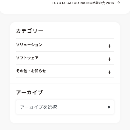
TOYOTA GAZOO RACING感謝の会 2018
カテゴリー
ソリューション
デジタルエンジニアリングプラットフォーム
ソフトウェア
RPA（自動化）・最適化・機械学習
Simcenter STAR-CCM+
組込みソフトウェア開発プラットフォーム
その他・お知らせ
Aras Innovator
安全性・信頼性分析
イベント情報
EASA
MILS/SILS/HILSプラットフォーム
IDAJからのお知らせ
アーカイブ
modeFRONTIER
システムシミュレーション
採用情報
VOLTA
熱流体解析
Ansys SCADE
構造解析
Ansys medini analyze
電子機器熱設計支援
xMOD
電磁界解析・EMC対策支援