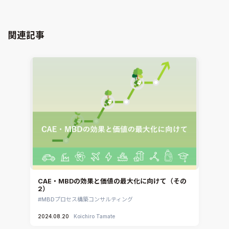
GT-AutoLion
粒子解析
GT-SUITE
設計者CAE
Virtual Environment
関連記事
CAD連携・CAE業務支援
Ansys Fluids
材料選定支援
CONVERGE
MBDプロセス構築コンサルティング
iconCFD
CAEエンジニアリングコンサルティング
SIMULIA Abaqus Unified FEA
音響設計
Simcenter Flotherm
CAE分野におけるAIコンサルティング
Simcenter Flotherm XT
システム構築と開発
Ansys Electronics
DEMITASNX
Simcenter 3D Acoustics
Rocky
CAE・MBDの効果と価値の最大化に向けて（その
2）
CATIA V5 Analysis
MBDプロセス構築コンサルティング
3DEXPERIENCE SIMULIA
2024.08.20
Koichiro Tamate
Ansys EnSight