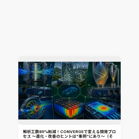
解析工数85%削減！CONVERGEで変える開発プロ
セス ～進化・改善のヒントは”事例”にあり～（そ
の2）
熱流体解析
CONVERGE
2026.07.23
Jun Mizushima
解析工数85%削減！CONVERGEで変える開発プロ
セス ～進化・改善のヒントは”事例”にあり～（そ