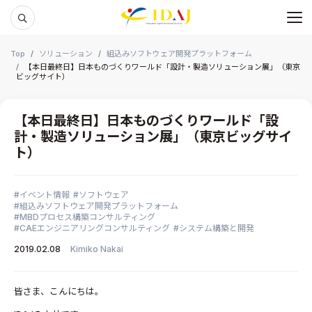
メ
本文までスキップする
Top
ソリューション
組込みソフトウェア開発プラットフォーム
【本日最終日】日本ものづくりワールド「設計・製造ソリューション展」（東京
ビッグサイト）
【本日最終日】日本ものづくりワールド「設
計・製造ソリューション展」（東京ビッグサイ
ト）
イベント情報
ソフトウェア
組込みソフトウェア開発プラットフォーム
MBDプロセス構築コンサルティング
CAEエンジニアリングコンサルティング
システム構築と開発
2019.02.08
Kimiko Nakai
皆さま、こんにちは。