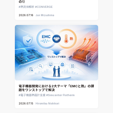
の1）
熱流体解析
CONVERGE
2026.07.16
Jun Mizushima
電子機器開発における2大テーマ「EMCと熱」の課
題をワンストップで解決
電子機器熱設計支援
Simcenter Flotherm
2026.07.15
Hiromitsu Nishikori