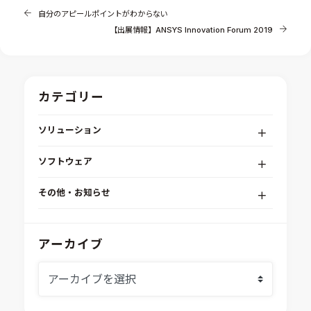
自分のアピールポイントがわからない
【出展情報】ANSYS Innovation Forum 2019
カテゴリー
ソリューション
デジタルエンジニアリングプラットフォーム
ソフトウェア
RPA（自動化）・最適化・機械学習
Simcenter STAR-CCM+
組込みソフトウェア開発プラットフォーム
その他・お知らせ
Aras Innovator
安全性・信頼性分析
イベント情報
EASA
MILS/SILS/HILSプラットフォーム
IDAJからのお知らせ
アーカイブ
modeFRONTIER
システムシミュレーション
採用情報
VOLTA
熱流体解析
Ansys SCADE
構造解析
Ansys medini analyze
電子機器熱設計支援