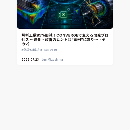
解析工数85%削減！CONVERGEで変える開発プロ
セス ～進化・改善のヒントは”事例”にあり～（そ
の2）
熱流体解析
CONVERGE
2026.07.23
Jun Mizushima