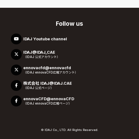
Follow us
IDAJ Youtube channel
IDAJ@IDAJ_CAE
（IDAJ 公式アカウント）
ennovacfd@ennovacfd
（IDAJ ennovaCFD広報アカウント）
株式会社 IDAJ@IDAJ.CAE
（IDAJ 公式ページ）
ennovaCFD@ennovaCFD
（IDAJ ennovaCFD広報ページ）
© IDAJ Co., LTD. All Rights Reserved.