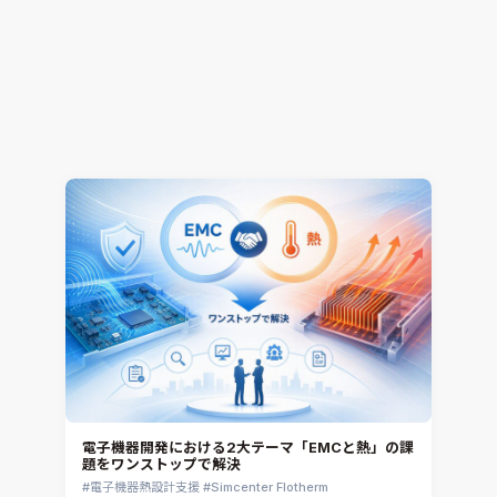
解析工数85%削減！CONVERGEで変える開発プロ
セス ～進化・改善のヒントは”事例”にあり～（そ
の1）
熱流体解析
CONVERGE
2026.07.16
Jun Mizushima
電子機器開発における2大テーマ「EMCと熱」の課
題をワンストップで解決
電子機器熱設計支援
Simcenter Flotherm