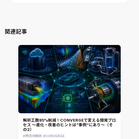
xMOD
電磁界解析・EMC対策支援
GT-AutoLion
粒子解析
GT-SUITE
設計者CAE
Virtual Environment
関連記事
CAD連携・CAE業務支援
Ansys Fluids
材料選定支援
CONVERGE
MBDプロセス構築コンサルティング
iconCFD
CAEエンジニアリングコンサルティング
SIMULIA Abaqus Unified FEA
音響設計
Simcenter Flotherm
CAE分野におけるAIコンサルティング
Simcenter Flotherm XT
システム構築と開発
Ansys Electronics
DEMITASNX
Simcenter 3D Acoustics
Rocky
解析工数85%削減！CONVERGEで変える開発プロ
セス ～進化・改善のヒントは”事例”にあり～（そ
CATIA V5 Analysis
の2）
3DEXPERIENCE SIMULIA
熱流体解析
CONVERGE