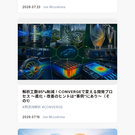
Ansys EnSight
2026.07.23
Jun Mizushima
CADfix
DEP MeshWorks
ennovaCFD
MpCCI
Ansys Granta MI
Ansys Granta Selector
解析工数85%削減！CONVERGEで変える開発プロ
セス ～進化・改善のヒントは”事例”にあり～（そ
の1）
熱流体解析
CONVERGE
2026.07.16
Jun Mizushima