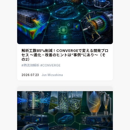
音響設計
Simcenter Flotherm
CAE分野におけるAIコンサルティング
Simcenter Flotherm XT
システム構築と開発
Ansys Electronics
DEMITASNX
Simcenter 3D Acoustics
Rocky
解析工数85%削減！CONVERGEで変える開発プロ
セス ～進化・改善のヒントは”事例”にあり～（そ
CATIA V5 Analysis
の2）
3DEXPERIENCE SIMULIA
熱流体解析
CONVERGE
Ansys EnSight
2026.07.23
Jun Mizushima
CADfix
DEP MeshWorks
ennovaCFD
MpCCI
Ansys Granta MI
Ansys Granta Selector