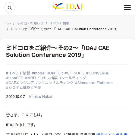
メ
本文までスキップする
Top
その他・お知らせ
イベント情報
ミドコロをご紹介～その2～「IDAJ CAE Solution Conference 2019」
ミドコロをご紹介～その2～「IDAJ CAE
Solution Conference 2019」
イベント情報
modeFRONTIER
GT-SUITE
CONVERGE
iconCFD
MBDプロセス構築コンサルティング
CAEエンジニアリングコンサルティング
Simcenter Flotherm
システム構築と開発
2019.10.07
Kimiko Nakai
皆さま、こんにちは。
IDAJの中井です。
来る11月14日（木）・15日（金）に神奈川県横浜市
横浜ベイホテル東