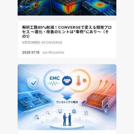
解析工数85%削減！CONVERGEで変える開発プロ
セス ～進化・改善のヒントは”事例”にあり～（そ
の1）
熱流体解析
CONVERGE
2026.07.16
Jun Mizushima