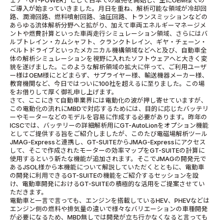
ェア「GT-POWER」として日本での販売を開始し、主にOEM様での
ご導入が始まっていきました。月日を重ね、解析可能な領域が冷却回
路、潤滑回路、燃料噴射回路、油圧回路、トランスミッションなどの
あらゆる流体解析分野へと拡がり、加えて車両エネルギーマネージメ
ントや燃費計算といった車両走行シミュレーション領域、さらにはバ
ルブトレイン・カムシャフト、クランクトレイン、ギヤ・チェーン・
ベルトドライブといったメカニカル機構領域などへと及び、自動車全
体の解析シミュレーションを視野に入れたソフトウェアへと大きく変
貌を遂げました。このような解析領域の拡大に伴って、ご利用ユーザ
ー様はOEM様にとどまらず、サプライヤー様、輸送機器メーカー様、
教育機関など、今日ではついに100社を超えるに至りました。この場
をお借りして厚く御礼申し上げます。
さて、ここにきて自動車業界には電動化の波が押し寄せていますが、
この電動化の流れにMBDで対応するためには、目的に応じたバッテリ
ーやモーターなどのモデルを容易に作成する必要があります。昨年の
ICSCでは、バッテリーの詳細解析用にGT-AutoLionをオプション機能
としてご提供する旨をご紹介しましたが、このたび電磁場解析ツール
JMAG-Expressと連携し、GT-SUITEからJMAG-Expressにアクセス
して、そこで作成されたモーターの効率マップをGT-SUITEの計算に
使用するという新たな機能が追加されます。そこでJMAGの開発元で
あるJSOL様から本機能について解説していただくとともに、電動車
の開発に利用できるGT-SUITEの機能をご紹介するセッションを設
け、電動車開発におけるGT-SUITEの積極的な活用をご提案させてい
ただきます。
電動車と一言で言っても、エンジンを搭載しているHEV、PHEVなどは
エンジン側の燃料や排気量の違いで様々なバリエーションの車種開発
が必要になるため、MBD無しでは開発が立ち行かなくなると言っても