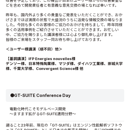
改善を予定しており、この機会が日本のユーザー様からの改善要望な
どを含めて開発責任者と有意義な意見交換の場となれば幸いです。
昨年も、国内外より多くの貴重なご発表をいただくことができ、おか
げさまでほぼ満席の状態で大盛況のうちに活発な情報交換の場なりま
した。今回も多くのお客様のご協力のおかげを持ちまして、昨年同様
多くの活用事例をご紹介させていただくことができます。お忙しい
中、ご協力を賜りました講演者様には心より御礼申し上げます。
皆様のご来場をスタッフ一同お待ち申し上げております。
＜ユーザー様講演（順不同）他＞
【基調講演】IFP Energies nouvelles様
デンソー様、日本特殊陶業様、マツダ様、ダイハツ工業様、
崇城大学
様、千葉大学様、Convergent Science様 他
●GT-SUITE Conference Day
電動化時代こそモデルベース開発
～ますます拡がるGT-SUITE適用分野～
遡ること23年前、現在の「GT-SUITE」はエンジン性能解析ソフトウ