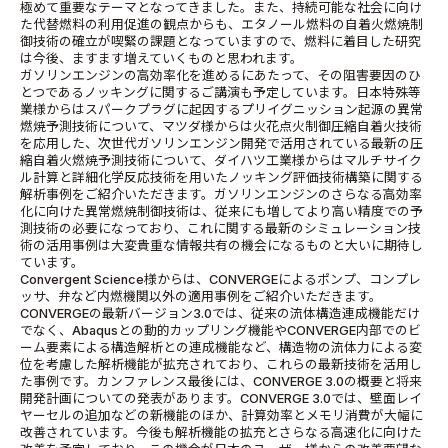
極めて重要なテーマとなってきました。また、持続可能な社会に向け
た代替燃料の利用促進の観点からも、エタノール燃料の自着火燃焼制
御技術の確立が喫緊の課題となっていますので、燃料に着目した研究
は今後、ますます増えていくものと思われます。
ガソリンエンジンの高効率化を進めるにあたって、その阻害要因のひ
とつであるノッキングに関するご講演も予定しています。日本特殊等
業様からはスパークプラグに起因するプリイグニッション起源の異常
燃焼予測技術について、マツダ様からは火花点火制御圧縮自着火技術
を応用した、次世代ガソリンエンジン開発で活用されている最新の圧
縮自着火燃焼予測技術について、ダイハツ工業様からはマルチサイク
ル計算と詳細化学反応技術を用いたノッキング評価技術構築に関する
解析事例をご紹介いただきます。ガソリンエンジンのさらなる高効率
化に向けた異常燃焼制御技術は、従来にも増してより高い精度での予
測技術の必要になっており、これに関する最新のシミュレーション技
術の活用事例は大変貴重な情報共有の機会になるものと大いに期待し
ています。
Convergent Science様からは、CONVERGEによるポンプ、コンプレ
ッサ、弁など内燃機関以外の適用事例をご紹介いただきます。
CONVERGEの最新バージョン3.0では、従来の流体構造連成機能だけ
でなく、Abaqusとの動的カップリング機能やCONVERGE内部でのビ
ーム要素による構造解析との連成機能など、構造物の流体力による変
位を考慮した解析機能が拡充されており、これらの最新技術を活用し
た事例です。カンファレンス最後には、CONVERGE 3.0の概要と将来
開発計画についての発表があります。CONVERGE 3.0では、壁面レイ
ヤーセルの追加などの新機能のほか、計算効率とメモリ消費が大幅に
改善されています。今後も解析機能の拡充とさらなる高速化に向けた