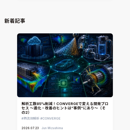
新着記事
解析工数85%削減！CONVERGEで変える開発プロ
セス ～進化・改善のヒントは”事例”にあり～（そ
の2）
熱流体解析
CONVERGE
2026.07.23
Jun Mizushima