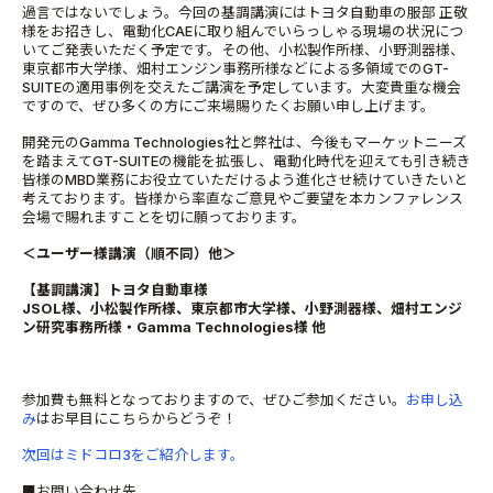
過言ではないでしょう。今回の基調講演にはトヨタ自動車の服部 正敬
様をお招きし、電動化CAEに取り組んでいらっしゃる現場の状況につ
いてご発表いただく予定です。その他、小松製作所様、小野測器様、
東京都市大学様、畑村エンジン事務所様などによる多領域でのGT-
SUITEの適用事例を交えたご講演を予定しています。大変貴重な機会
ですので、ぜひ多くの方にご来場賜りたくお願い申し上げます。
開発元のGamma Technologies社と弊社は、今後もマーケットニーズ
を踏まえてGT-SUITEの機能を拡張し、電動化時代を迎えても引き続き
皆様のMBD業務にお役立ていただけるよう進化させ続けていきたいと
考えております。皆様から率直なご意見やご要望を本カンファレンス
会場で賜れますことを切に願っております。
＜ユーザー様講演（順不同）他＞
【基調講演】トヨタ自動車様
JSOL様、小松製作所様、東京都市大学様、小野測器様、畑村エンジ
ン研究事務所様・Gamma Technologies様 他
参加費も無料となっておりますので、ぜひご参加ください。
お申し込
み
はお早目にこちらからどうぞ！
次回はミドコロ3をご紹介します。
■お問い合わせ先