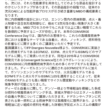
も、次には、それら性能要求を具体化してどのような部品を設計する
のかというステップがあります。その部品設計の段階では、従来の3
次元CAEによる性能評価プロセスが引き続き重要なMBDの構成要素と
なります。
特に内燃機関の設計においては、エンジン筒内の燃焼制御、点火・着
火制御や混合気形成制御など、極めて3次元性の強い現象が大きく影
響するため、MBDプロセスの中でもこれまで以上に高い精度でこれら
を数値的に予測するニーズが存在します。本年のCONVERGE
Conference Dayでは、国内外のお客様から、これらの高精度燃焼予
測における重要なテーマである自着火、点火、ノッキング、燃料特性
の影響などに関する多くのご講演をいただく予定です。
基調講演としてIFP Energies Nouvelles様より、CONVERGEに実装さ
れた燃焼モデルであるECFM3Z、ECFM、点火モデルISSIMなどのサブ
モデルに関してご発表いただきます。同社は2015年よりCONVERGE
開発元であるConvergent Science社とのコラボレーションにより、
CONVERGEに内燃機関燃焼予測のための多くのサブモデルを実装して
きました。ディーゼルエンジンに適応されるECFM3Zモデルに加え
て、ガソリンエンジンのサブモデルでは、火炎伝播モデルである
ECFMモデルと点火モデルISSIMにLESを適用することによって、従来
のRANSモデルよりも高い精度でサイクル間変動やノッキングなどの
現象予測が可能になりました。
ディーゼル自着火に関して、デンソー様より市場軽油を模擬した多成
分燃料の噴霧燃焼モデリング手法、崇城大学様からはエタノール燃料
の自着火予測についてご講演いただきます。ドデカンやヘプタンに代
表される単一燃料による燃焼予測では高精度化に限界があり、より市
場軽油に近い組成の燃料を考慮した詳細化学反応メカニズムの構築が