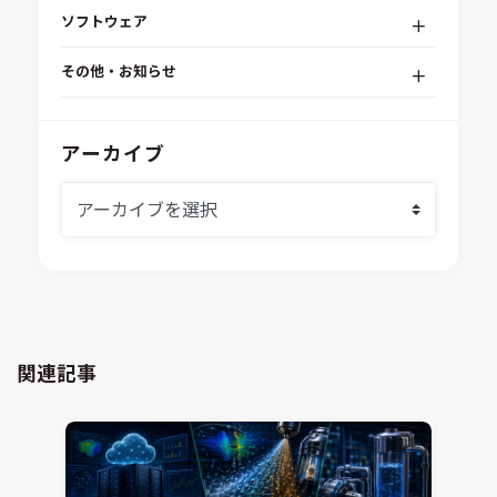
デジタルエンジニアリングプラットフォーム
ソフトウェア
RPA（自動化）・最適化・機械学習
Simcenter STAR-CCM+
組込みソフトウェア開発プラットフォーム
その他・お知らせ
Aras Innovator
安全性・信頼性分析
イベント情報
EASA
MILS/SILS/HILSプラットフォーム
IDAJからのお知らせ
アーカイブ
modeFRONTIER
システムシミュレーション
採用情報
VOLTA
熱流体解析
Ansys SCADE
構造解析
Ansys medini analyze
電子機器熱設計支援
xMOD
電磁界解析・EMC対策支援
GT-AutoLion
粒子解析
GT-SUITE
設計者CAE
Virtual Environment
関連記事
CAD連携・CAE業務支援
Ansys Fluids
材料選定支援
CONVERGE
MBDプロセス構築コンサルティング
iconCFD
CAEエンジニアリングコンサルティング
SIMULIA Abaqus Unified FEA