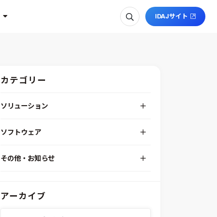
IDAJサイト
カテゴリー
ソリューション
デジタルエンジニアリングプラットフォーム
ソフトウェア
RPA（自動化）・最適化・機械学習
Simcenter STAR-CCM+
組込みソフトウェア開発プラットフォーム
その他・お知らせ
Aras Innovator
安全性・信頼性分析
イベント情報
EASA
MILS/SILS/HILSプラットフォーム
IDAJからのお知らせ
modeFRONTIER
システムシミュレーション
アーカイブ
採用情報
VOLTA
熱流体解析