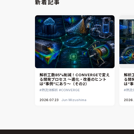
新着記事
解析工数85%削減！CONVERGEで変え
解析工
る開発プロセス ～進化・改善のヒント
る開
は”事例”にあり～（その2）
は”
熱流体解析
CONVERGE
熱流
2026.07.23
Jun Mizushima
2026.