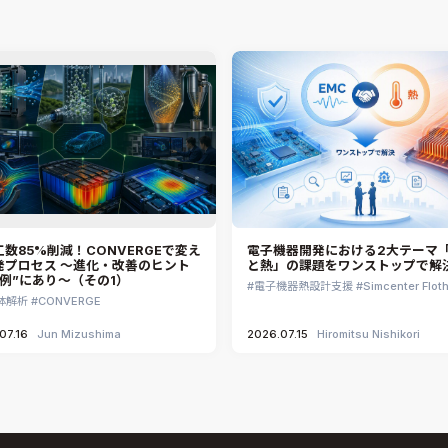
数85%削減！CONVERGEで変え
電子機器開発における2大テーマ「
発プロセス ～進化・改善のヒント
と熱」の課題をワンストップで解
事例”にあり～（その1）
電子機器熱設計支援
Simcenter Flot
体解析
CONVERGE
07.16
Jun Mizushima
2026.07.15
Hiromitsu Nishikori