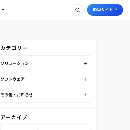
IDAJサイト
カテゴリー
ソリューション
デジタルエンジニアリングプラットフォーム
ソフトウェア
RPA（自動化）・最適化・機械学習
Simcenter STAR-CCM+
組込みソフトウェア開発プラットフォーム
その他・お知らせ
Aras Innovator
安全性・信頼性分析
イベント情報
EASA
MILS/SILS/HILSプラットフォーム
IDAJからのお知らせ
modeFRONTIER
システムシミュレーション
アーカイブ
採用情報
VOLTA
熱流体解析