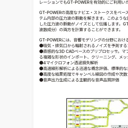
レーションでもGT-POWERを有効的にご利用い
GT-POWERの高度なナビエ・ストークスをベ
テム内部の圧力波の脈動を解きます。このような
した圧力波の脈動がノイズとして伝播します。GT
波数成分）の両方を計算することができます。
GT-POWERには、音響モデリングの分野にお
●吸気・排気口から輻射されるノイズを予測する
●直感的な3D CADベースのプリプロセッサ。
る複雑な形状のインポート、クリーニング、メッ
●4マイクロフォン透過損失解析
●高速線形解析による迅速な概念評価、標準的な
●高度な結果処理でキャンベル線図の作成や次数
●音声出力生成による主観的な音声品質評価