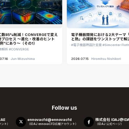
数85%削減！CONVERGEで変え
電子機器開発における2大テーマ「
発プロセス ～進化・改善のヒント
と熱」の課題をワンストップで解
事例”にあり～（その1）
電子機器熱設計支援
Simcenter Flot
体解析
CONVERGE
07.16
Jun Mizushima
2026.07.15
Hiromitsu Nishikori
Follow us
CAE
ennovacfd@ennovacfd
株式会社 IDAJ@IDA
カウント）
（IDAJ ennovaCFD広報アカウント）
（IDAJ 公式ページ）