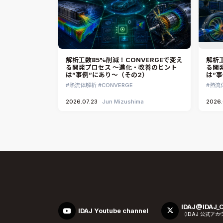
解析工数85%削減！CONVERGEで変え
解析工
る開発プロセス ～進化・改善のヒント
る開
は”事例”にあり～（その2）
は”
熱流体解析
CONVERGE
熱流
2026.07.23
Jun Mizushima
2026.
IDAJ@IDAJ_
IDAJ Youtube channel
（IDAJ 公式ア