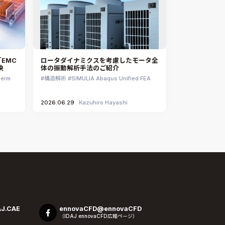
EMC
ロータダイナミクスを考慮したモータ全
決
体の振動解析手法のご紹介
herm
構造解析
SIMULIA Abaqus Unified FEA
2026.06.29
Kazuhiro Hayashi
J.CAE
ennovaCFD@ennovaCFD
（IDAJ ennovaCFD広報ページ）