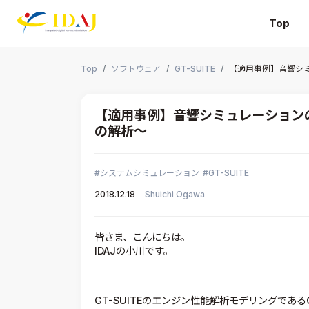
Top
本文までスキップする
Top
ソフトウェア
GT-SUITE
【適用事例】音響シミ
【適用事例】音響シミュレーションの
の解析～
システムシミュレーション
GT-SUITE
2018.12.18
Shuichi Ogawa
皆さま、こんにちは。
IDAJの小川です。
GT-SUITEのエンジン性能解析モデリングであ