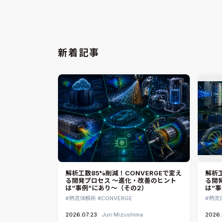
2024.03.01
Shuichi Ogawa
2021.
新着記事
解析工数85%削減！CONVERGEで変え
解析工
る開発プロセス ～進化・改善のヒント
る開
は”事例”にあり～（その2）
は”
熱流体解析
CONVERGE
熱流
2026.07.23
Jun Mizushima
2026.