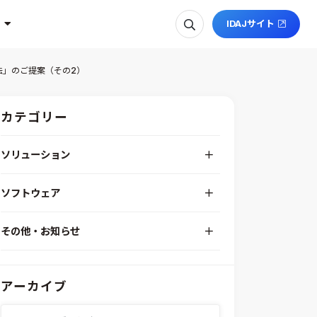
IDAJサイト
法」のご提案（その2）
カテゴリー
ソリューション
デジタルエンジニアリングプラットフォーム
ソフトウェア
RPA（自動化）・最適化・機械学習
Simcenter STAR-CCM+
組込みソフトウェア開発プラットフォーム
その他・お知らせ
Aras Innovator
安全性・信頼性分析
イベント情報
EASA
MILS/SILS/HILSプラットフォーム
IDAJからのお知らせ
modeFRONTIER
システムシミュレーション
アーカイブ
採用情報
VOLTA
熱流体解析