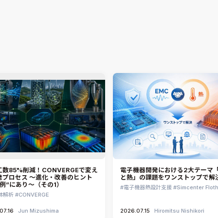
07.06
Shuichi Ogawa
2021.06.29
Shuichi Ogawa
数85%削減！CONVERGEで変え
電子機器開発における2大テーマ「
発プロセス ～進化・改善のヒント
と熱」の課題をワンストップで解
事例”にあり～（その1）
電子機器熱設計支援
Simcenter Flot
体解析
CONVERGE
07.16
Jun Mizushima
2026.07.15
Hiromitsu Nishikori