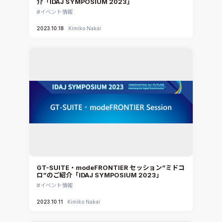
介「IDAJ SYMPOSIUM 2023」
CATIA V5 Analysis
イベント情報
3DEXPERIENCE SIMULIA
2023.10.18
Kimiko Nakai
Ansys EnSight
CADfix
DEP MeshWorks
ennovaCFD
MpCCI
Ansys Granta MI
Ansys Granta Selector
GT-SUITE・modeFRONTIER セッション”ミドコ
ロ”のご紹介「IDAJ SYMPOSIUM 2023」
イベント情報
2023.10.11
Kimiko Nakai