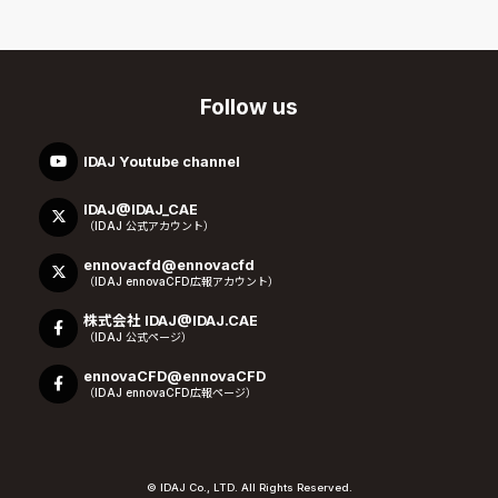
Follow us
IDAJ Youtube channel
IDAJ@IDAJ_CAE
（IDAJ 公式アカウント）
ennovacfd@ennovacfd
（IDAJ ennovaCFD広報アカウント）
株式会社 IDAJ@IDAJ.CAE
（IDAJ 公式ページ）
ennovaCFD@ennovaCFD
（IDAJ ennovaCFD広報ページ）
© IDAJ Co., LTD. All Rights Reserved.