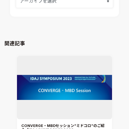
Ansys SCADE
構造解析
Ansys medini analyze
電子機器熱設計支援
xMOD
電磁界解析・EMC対策支援
GT-AutoLion
粒子解析
GT-SUITE
設計者CAE
Virtual Environment
関連記事
CAD連携・CAE業務支援
Ansys Fluids
材料選定支援
CONVERGE
MBDプロセス構築コンサルティング
iconCFD
CAEエンジニアリングコンサルティング
SIMULIA Abaqus Unified FEA
音響設計
Simcenter Flotherm
CAE分野におけるAIコンサルティング
Simcenter Flotherm XT
システム構築と開発
Ansys Electronics
DEMITASNX
Simcenter 3D Acoustics
Rocky
CONVERGE・MBDセッション”ミドコロ”のご紹