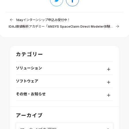
1dayインターンシップ申込み受付中！
IDAJ数値解析アカデミー「ANSYS SpaceClaim Direct Modeler体験セミナー」
カテゴリー
ソリューション
デジタルエンジニアリングプラットフォーム
ソフトウェア
RPA（自動化）・最適化・機械学習
Simcenter STAR-CCM+
組込みソフトウェア開発プラットフォーム
その他・お知らせ
Aras Innovator
安全性・信頼性分析
イベント情報
EASA
MILS/SILS/HILSプラットフォーム
IDAJからのお知らせ
アーカイブ
modeFRONTIER
システムシミュレーション
採用情報
VOLTA
熱流体解析