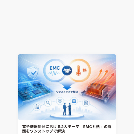
解析工数85%削減！CONVERGEで変える開発プロ
セス ～進化・改善のヒントは”事例”にあり～（そ
の1）
熱流体解析
CONVERGE
2026.07.16
Jun Mizushima
電子機器開発における2大テーマ「EMCと熱」の課
題をワンストップで解決