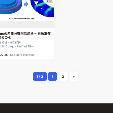
qusの産業分野別活用法 ～自動車部
（その4）
体解析
構造解析
LIA Abaqus Unified FEA
02.25
Kazuhiro Hayashi
1 / 2
1
2
>