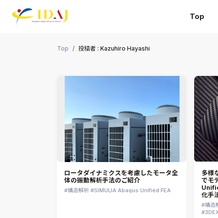
Top
本文までスキップする
Top
投稿者 : Kazuhiro Hayashi
ロータダイナミクスを考慮したモータ全
多様
体の振動解析手法のご紹介
でモデ
Uni
構造解析
SIMULIA Abaqus Unified FEA
化手
構造
3DEX