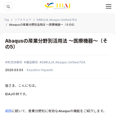
メ
本文までスキップする
Top
ソフトウェア
SIMULIA Abaqus Unified FEA
Abaqusの産業分野別活用法 ～医療機器～（その5）
Abaqusの産業分野別活用法 ～医療機器～（そ
の5）
熱流体解析
構造解析
SIMULIA Abaqus Unified FEA
2020.03.03
Kazuhiro Hayashi
皆さま、こんにちは。
IDAJの林です。
前回
に続いて、産業分野別に有効なAbaqusの機能をご紹介します。