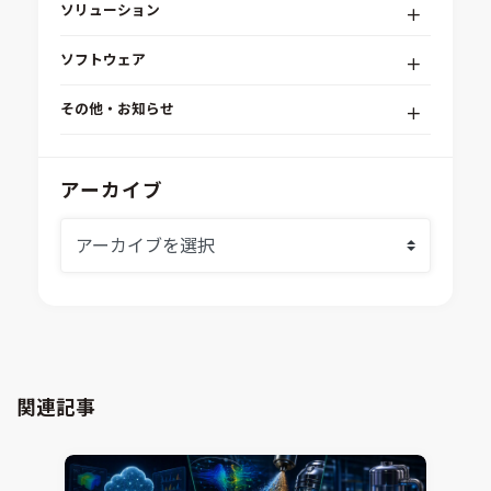
ソリューション
デジタルエンジニアリングプラットフォーム
ソフトウェア
RPA（自動化）・最適化・機械学習
Simcenter STAR-CCM+
組込みソフトウェア開発プラットフォーム
その他・お知らせ
Aras Innovator
安全性・信頼性分析
イベント情報
EASA
MILS/SILS/HILSプラットフォーム
IDAJからのお知らせ
アーカイブ
modeFRONTIER
システムシミュレーション
採用情報
VOLTA
熱流体解析
Ansys SCADE
構造解析
Ansys medini analyze
電子機器熱設計支援
xMOD
電磁界解析・EMC対策支援
GT-AutoLion
粒子解析
GT-SUITE
設計者CAE
Virtual Environment
関連記事
CAD連携・CAE業務支援
Ansys Fluids
材料選定支援
CONVERGE
MBDプロセス構築コンサルティング