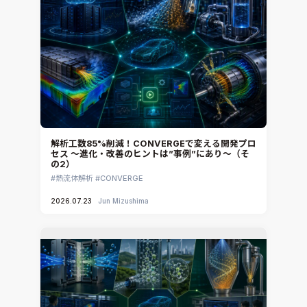
iconCFD
CAEエンジニアリングコンサルティング
SIMULIA Abaqus Unified FEA
音響設計
Simcenter Flotherm
CAE分野におけるAIコンサルティング
Simcenter Flotherm XT
システム構築と開発
Ansys Electronics
DEMITASNX
Simcenter 3D Acoustics
Rocky
解析工数85%削減！CONVERGEで変える開発プロ
セス ～進化・改善のヒントは”事例”にあり～（そ
CATIA V5 Analysis
の2）
3DEXPERIENCE SIMULIA
熱流体解析
CONVERGE
Ansys EnSight
2026.07.23
Jun Mizushima
CADfix
DEP MeshWorks
ennovaCFD
MpCCI
Ansys Granta MI