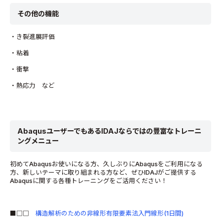
その他の機能
・き裂進展評価
・粘着
・衝撃
・熱応力 など
AbaqusユーザーでもあるIDAJならではの豊富なトレーニ
ングメニュー
初めてAbaqusお使いになる方、久しぶりにAbaqusをご利用になる
方、新しいテーマに取り組まれる方など、ぜひIDAJがご提供する
Abaqusに関する各種トレーニングをご活用ください！
■□□
構造解析のための非線形有限要素法入門線形(1日間)