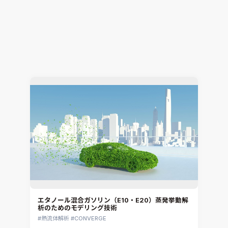
ロータダイナミクスを考慮したモータ全体の振動解
析手法のご紹介
構造解析
SIMULIA Abaqus Unified FEA
2026.06.29
Kazuhiro Hayashi
エタノール混合ガソリン（E10・E20）蒸発挙動解
析のためのモデリング技術
熱流体解析
CONVERGE