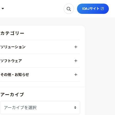
IDAJサイト
カテゴリー
ソリューション
デジタルエンジニアリングプラットフォーム
ソフトウェア
RPA（自動化）・最適化・機械学習
Simcenter STAR-CCM+
組込みソフトウェア開発プラットフォーム
その他・お知らせ
Aras Innovator
安全性・信頼性分析
イベント情報
EASA
MILS/SILS/HILSプラットフォーム
IDAJからのお知らせ
modeFRONTIER
システムシミュレーション
アーカイブ
採用情報
VOLTA
熱流体解析
Ansys SCADE
構造解析