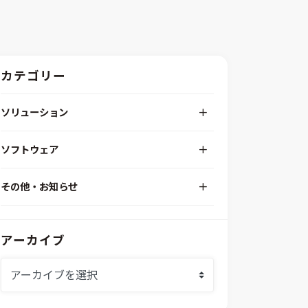
カテゴリー
ソリューション
デジタルエンジニアリングプラットフォーム
ソフトウェア
RPA（自動化）・最適化・機械学習
Simcenter STAR-CCM+
組込みソフトウェア開発プラットフォーム
その他・お知らせ
Aras Innovator
安全性・信頼性分析
イベント情報
EASA
MILS/SILS/HILSプラットフォーム
IDAJからのお知らせ
modeFRONTIER
システムシミュレーション
アーカイブ
採用情報
VOLTA
熱流体解析
Ansys SCADE
構造解析
Ansys medini analyze
電子機器熱設計支援