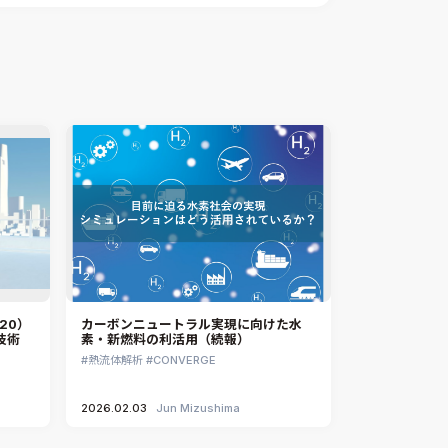
xMOD
電磁界解析・EMC対策支援
GT-AutoLion
粒子解析
GT-SUITE
設計者CAE
Virtual Environment
CAD連携・CAE業務支援
Ansys Fluids
材料選定支援
CONVERGE
MBDプロセス構築コンサルティング
iconCFD
CAEエンジニアリングコンサルティング
SIMULIA Abaqus Unified FEA
音響設計
Simcenter Flotherm
CAE分野におけるAIコンサルティング
Simcenter Flotherm XT
システム構築と開発
Ansys Electronics
20）
カーボンニュートラル実現に向けた水
DEMITASNX
技術
素・新燃料の利活用（続報）
Simcenter 3D Acoustics
熱流体解析
CONVERGE
Rocky
2026.02.03
Jun Mizushima
CATIA V5 Analysis
3DEXPERIENCE SIMULIA