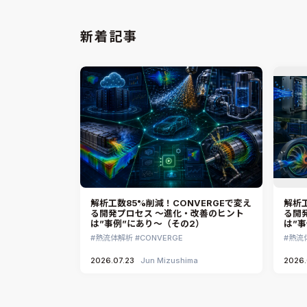
新着記事
解析工数85%削減！CONVERGEで変え
解析工
る開発プロセス ～進化・改善のヒント
る開
は”事例”にあり～（その2）
は”
熱流体解析
CONVERGE
熱流
2026.07.23
Jun Mizushima
2026.