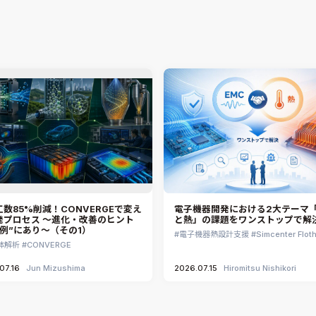
数85%削減！CONVERGEで変え
電子機器開発における2大テーマ「
発プロセス ～進化・改善のヒント
と熱」の課題をワンストップで解
事例”にあり～（その1）
電子機器熱設計支援
Simcenter Flot
体解析
CONVERGE
07.16
Jun Mizushima
2026.07.15
Hiromitsu Nishikori