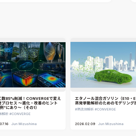
数85%削減！CONVERGEで変え
エタノール混合ガソリン（E10・E
発プロセス ～進化・改善のヒント
蒸発挙動解析のためのモデリング
事例”にあり～（その1）
熱流体解析
CONVERGE
体解析
CONVERGE
07.16
Jun Mizushima
2026.02.09
Jun Mizushima