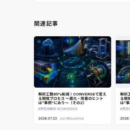
関連記事
解析工数85%削減！CONVERGEで変え
解析工
る開発プロセス ～進化・改善のヒント
る開
は”事例”にあり～（その2）
は”
熱流体解析
CONVERGE
熱流
2026.07.23
Jun Mizushima
2026.