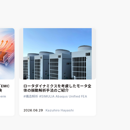
Ansys EnSight
CADfix
DEP MeshWorks
ennovaCFD
MpCCI
Ansys Granta MI
Ansys Granta Selector
EMC
ロータダイナミクスを考慮したモータ全
決
体の振動解析手法のご紹介
herm
構造解析
SIMULIA Abaqus Unified FEA
2026.06.29
Kazuhiro Hayashi