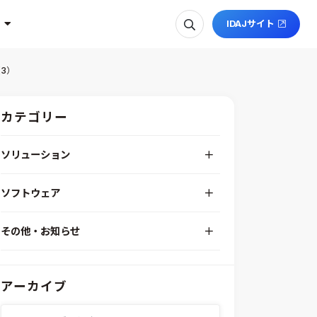
IDAJサイト
（3）
カテゴリー
ソリューション
デジタルエンジニアリングプラットフォーム
ソフトウェア
RPA（自動化）・最適化・機械学習
Simcenter STAR-CCM+
組込みソフトウェア開発プラットフォーム
その他・お知らせ
Aras Innovator
安全性・信頼性分析
イベント情報
EASA
MILS/SILS/HILSプラットフォーム
IDAJからのお知らせ
modeFRONTIER
システムシミュレーション
アーカイブ
採用情報
VOLTA
熱流体解析